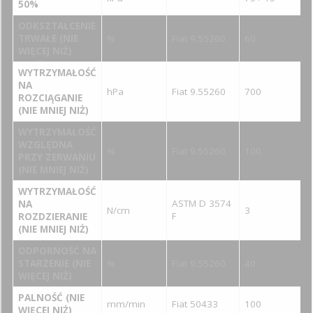
50%
ODKSZTAŁCENIE
TRWAŁE (NIE
%
Fiat 9.55260
60
WIĘCEJ NIŻ)
WYTRZYMAŁOŚĆ
NA
hPa
Fiat 9.55260
700
ROZCIĄGANIE
(NIE MNIEJ NIŻ)
WYTRZYMAŁOŚĆ
WZGLĘDNA
%
Fiat 9.55260
100
PRZY ZERWANIU
(NIE MNIEJ NIŻ)
WYTRZYMAŁOŚĆ
ASTM D 3574
NA
N/cm
3
F
ROZDZIERANIE
(NIE MNIEJ NIŻ)
ODPORNOŚĆ NA
STARZENIE (NIE
%
Fiat 9.55260
40
WIĘCEJ NIŻ)
PALNOŚĆ (NIE
mm/min
Fiat 50433
100
WIĘCEJ NIŻ)