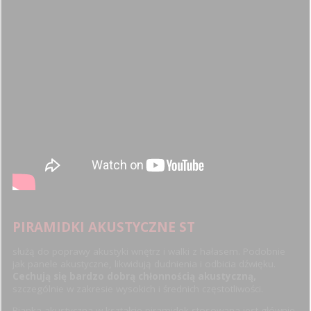
PIRAMIDKI AKUSTYCZNE ST
służą do poprawy akustyki wnętrz i walki z hałasem. Podobnie
jak panele akustyczne, likwidują dudnienia i odbicia dźwięku.
Cechują się bardzo dobrą chłonnością akustyczną,
szczególnie w zakresie wysokich i średnich częstotliwości.
Pianka akustyczna w kształcie piramidek stosowana jest głównie