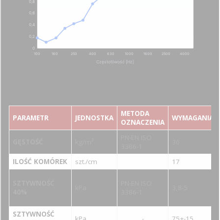
0,8
0,6
0,4
0,2
0
100
160
250
400
630
1000
1600
2500
4000
Częstotliwość [Hz]
METODA
PARAMETR
JEDNOSTKA
WYMAGANIA
OZNACZENIA
PN-EN ISO
GĘSTOŚĆ
kg/m³
36
3386-1
ILOŚĆ KOMÓREK
szt./cm
17
SZTYWNOŚĆ
PN-EN ISO
kPa
3,8-5
40%
3386-1
SZTYWNOŚĆ
kPa
-
75+-15