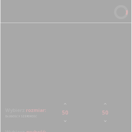
PIRAMIDKI AKUSTYCZNE PROFESSIONAL
Wybierz
rozmiar:
50
50
x
cm
cm
DŁUGOŚĆ X SZEROKOŚĆ
Wybierz
grubość: