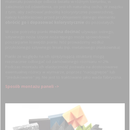
materiału powoduje odbicia światła w różnym kierunku, w
zależności od oświetlenia, co jest ich naturalną cechą. W związku
z tym, aby zachować jednolitą kolorystycznie powierzchnię,
należy każdorazowo przed przyklejeniem danego elementu
obrócić go i dopasować kolorystycznie
do pozostałych.
W razie potrzeby pianki
można docinać
używając ostrego,
sztywnego noża. Użycie noża tępego może spowodować
poszarpanie krawędzi pianki. Nóż prowadzimy wzdłuż
przyłożonego sztywnego liniału (np. metalowego płaskownika)
Pianki ze względu na ich sprężynującą strukturę mogą
nieznacznie odbiegać od zamówionego rozmiaru +/-2%.
Podczas montażu ich elastyczność pozwala na dostosowanie
ewentualnej różnicy w wymiarze, poprzez "naciągnięcie" lub
"zredukowanie" jej. Nie jest to traktowane jako wada fabryczna.
Sposób montażu paneli ->