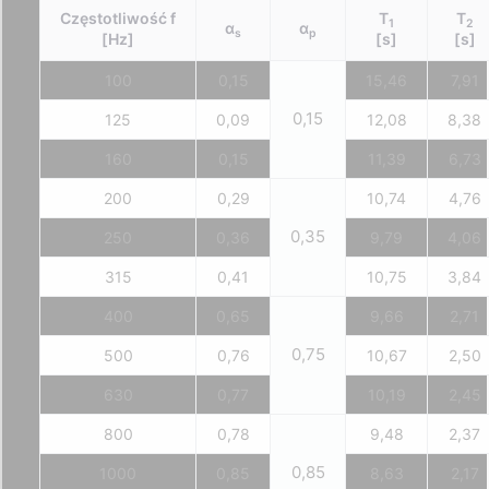
Częstotliwość f
T
T
1
2
α
α
s
p
[Hz]
[s]
[s]
100
0,15
15,46
7,91
0,15
125
0,09
12,08
8,38
160
0,15
11,39
6,73
200
0,29
10,74
4,76
0,35
250
0,36
9,79
4,06
315
0,41
10,75
3,84
400
0,65
9,66
2,71
0,75
500
0,76
10,67
2,50
630
0,77
10,19
2,45
800
0,78
9,48
2,37
0,85
1000
0,85
8,63
2,17