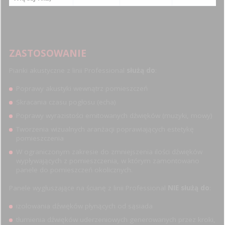
ZASTOSOWANIE
Pianki akustyczne z linii Professional
służą do
:
Poprawy akustyki wewnątrz pomieszczeń
Skracania czasu pogłosu (echa)
Poprawy wyrazistości emitowanych dźwięków (muzyki, mowy)
Tworzenia wizualnych aranżacji poprawiających estetykę
pomieszczenia
W ograniczonym zakresie do zmniejszenia ilości dźwięków
wypływających z pomieszczenia, w którym zamontowano
panele do pomieszczeń okolicznych.
Panele wygłuszające na ścianę z linii Professional
NIE służą do
:
izolowania dźwięków płynących od sąsiada
tłumienia dźwięków uderzeniowych generowanych przez kroki,