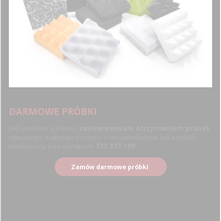
DARMOWE PRÓBKI
Jeśli jesteście państwo
zainteresowani otrzymaniem próbek
opisanego materiału prosimy o ich zamówienie lub kontakt
telefoniczny pod numerem
733 337 199
Zamów darmowe próbki
PYTANIA I ODPOWIEDZI