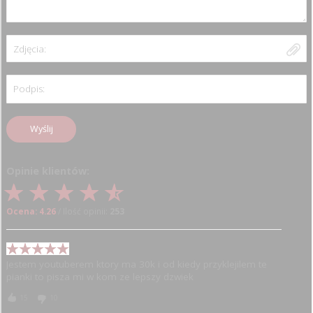
Zdjęcia:
Podpis:
Wyślij
Opinie klientów:
Ocena: 4.26
/ Ilość opinii:
253
Jestem youtuberem ktory ma 30k i od kiedy przyklejilem te
pianki to pisza mi w kom ze lepszy dzwiek
15
10