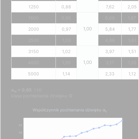
1250
0,88
7,62
2,05
1600
0,95
6,69
1,87
1,00
2000
0,97
5,84
1,77
2500
1,03
4,88
1,61
3150
1,02
3,97
1,51
1,00
4000
1,05
3,17
1,35
5000
1,14
2,33
1,12
α
= 0,65
( H)
w
klasa pochłaniania dźwięku:
C
Współczynnik pochłaniania dźwięku α
s
1,2
1,0