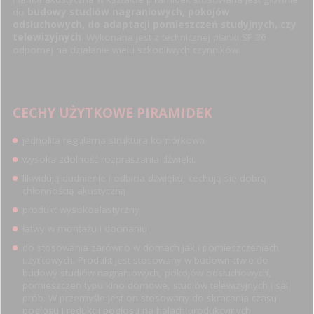
do
budowy studiów nagraniowych, pokojów
odsłuchowych, do adaptacji pomieszczeń studyjnych, czy
telewizyjnych
. Wykonana jest z technicznej pianki SF 36
odpornej na działanie wielu szkodliwych czynników.
CECHY UŻYTKOWE PIRAMIDEK
jednolita regularna struktura komórkowa
wysoka zdolność rozpraszania dźwięku
likwidują dudnienie i odbicia dźwięku, cechują się dobrą
chłonnością akustyczną
produkt wysokoelastyczny
łatwy w montażu i docinaniu
do stosowania zarówno w domach jak i pomieszczeniach
użytkowych. Produkt jest stosowany w budownictwie do
budowy studiów nagraniowych, pokojów odsłuchowych,
pomieszczeń typu kino domowe, studiów telewizyjnych i sal
prób. W przemyśle jest on stosowany do skracania czasu
pogłosu i redukcji pogłosu na halach produkcyjnych.