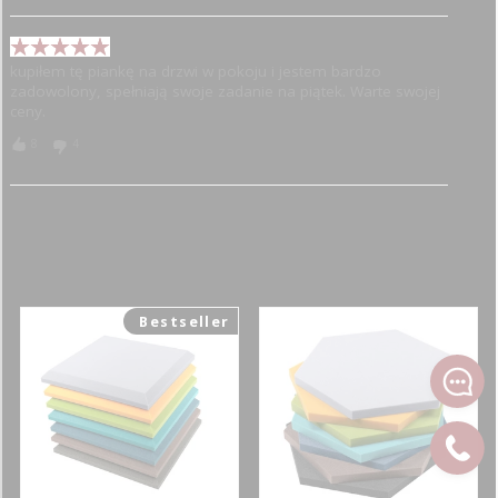
kupiłem tę piankę na drzwi w pokoju i jestem bardzo
zadowolony, spełniają swoje zadanie na piątek. Warte swojej
ceny.
8
4
Kupiłem panele z warstwą samoprzylepną, montaż szybki i
sprawny, efekt bardzo miły dla ucha, pozdrawiam
Zobacz również:
2
0
Bestseller
Polecam
1
0