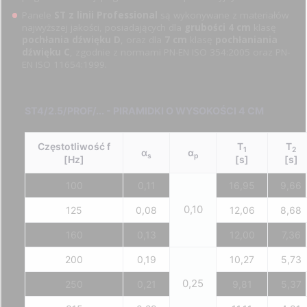
Panele
ST z linii Professional
są wykonywane z materiałów
najwyższej jakości, posiadających dla
grubości 4 cm
klasę
pochłania dźwięku D
, oraz dla
7 cm
klasę
pochłaniania
dźwięku C
, zgodnie z normami PN-EN ISO 354:2005 oraz PN-
EN ISO 11654:1999.
ST4/2.5/PROF/... - PIRAMIDKI O WYSOKOŚCI 4 CM
Częstotliwość f
T
T
1
2
α
α
s
p
[Hz]
[s]
[s]
100
0,11
16,95
9,66
0,10
125
0,08
12,06
8,68
160
0,13
12,00
7,36
200
0,19
10,27
5,73
0,25
250
0,21
9,81
5,37