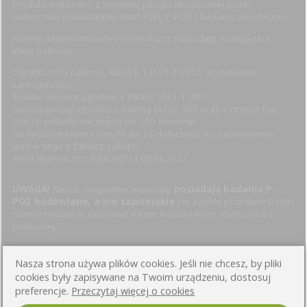
Produkt wykonany z wysokiej jakości akustycznej pianki
technicznej posiadającej atest PZH, P-POŻ i badania akustyczne.
Panele dźwiękochłonne Professional posiadają następujące
klasy palności:
Ograniczona palność, klasa E 13501-1:2010, dodatkowo
samogasnący
Trudno zapalny zgodnie z PN-EN 1021-1:2007
Samogasnący zgodnie z normą MVSS 302 oraz z normą Fiat
50433; palność nie więcej niż 100 mm/min
Na życzenie klienta certyfikaty są dołączane do zamówienia i
ważne wraz z fakturą zakupu.
Atest Higieniczny: B.BK.60111.0034.2022
UWAGA!
Nasze oryginalne materiały
posiadają badania P-
POŻ budowlane, a nie tapicerskie
jak zwykłe podróbki! Dzięki
czemu można je stosować nawet w budynkach użyteczności
publicznej.
Nasza strona używa plików cookies. Jeśli nie chcesz, by pliki
cookies były zapisywane na Twoim urządzeniu, dostosuj
preferencje.
Przeczytaj więcej o cookies