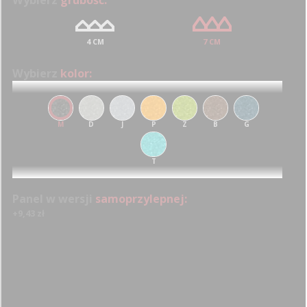
4 CM
7 CM
Wybierz
kolor:
GRAFIT M
0
0
0
0
0
0
0
1
1
1
1
1
0
1
1
M
D
J
P
Z
B
G
2
2
2
2
2
1
2
2
T
3
3
3
3
3
2
3
3
4
4
4
4
4
3
4
4
Panel w wersji
samoprzylepnej:
+9,43 zł
5
5
5
5
5
4
5
5
6
6
6
6
6
5
6
6
7
7
7
7
7
6
7
7
8
8
8
8
8
7
8
8
Ilość:
Powierzchnia: