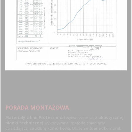
PORADA MONTAŻOWA
Materiały z linii Professional
wytwarzane są
z akustycznej
pianki technicznej
wykonywanej metodą spieniania,
posiadającej strukturę komórkową. Ułożenie ścianek komórek