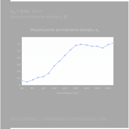
α
= 0,55
(M H)
w
klasa pochłaniania dźwięku:
D
Współczynnik pochłaniania dźwięku α
s
1,2
1,0
0,8
0,6
0,4
0,2
0
100
160
250
400
630
1000
1600
2500
4000
Częstotliwość [Hz]
ST7/5/PROF/... - PIRAMIDKI O WYSOKOŚCI 7 CM