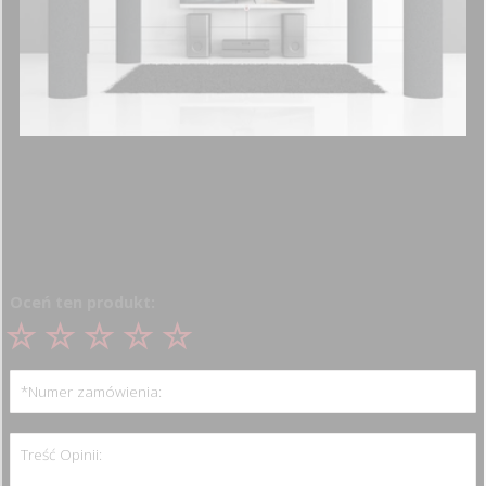
Właściwe ustawienie kolumn głośnikowych
Oceń ten produkt:
*Numer zamówienia:
Treść Opinii: