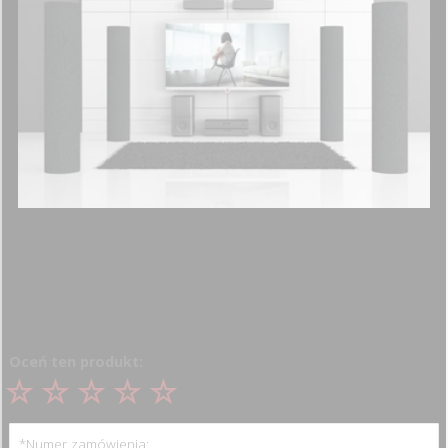
Właściwe ustawienie kolumn głośnikowych
Oceń ten produkt:
*Numer zamówienia: