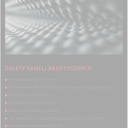
ZALETY PANELI AKUSTYCZNYCH
redukcja wibracji i szumów
pochłanianie dźwięków średnich i wysokich częstotliwości
skracanie czasu pogłosu
produkt wysokoelastyczny
łatwy w montażu i docinaniu
nie stwierdzono negatywnego wpływu na środowisko
produkt nieszkodliwy dla ludzi