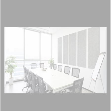
narażone na utratę koloru pod wpływem promieni słonecznych czy
ogrzewania gazowego. Są również odporne na utlenianie się
(kruszenie). Tych cech nie posiadają pianki z serii Classic.
Warto przeczytać:
Wyciszenie pomieszczeń w firmie