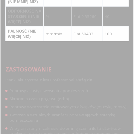
(NIE MNIEJ NIŻ)
ODPORNOŚĆ NA
STARZENIE (NIE
%
Fiat 9.55260
40
WIĘCEJ NIŻ)
PALNOŚĆ (NIE
mm/min
Fiat 50433
100
WIĘCEJ NIŻ)
ZASTOSOWANIE
Pianki akustyczne z linii Professional
służą do
:
Poprawy akustyki wewnątrz pomieszczeń
Skracania czasu pogłosu (echa)
Poprawy wyrazistości emitowanych dźwięków (muzyki, mowy)
Tworzenia wizualnych aranżacji poprawiających estetykę
pomieszczenia
W ograniczonym zakresie do zmniejszenia ilości dźwięków
wypływających z pomieszczenia, w którym zamontowano