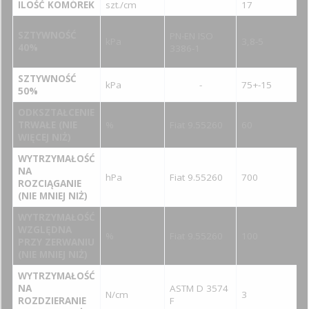
ILOŚĆ KOMÓREK
szt./cm
17
SZTYWNOŚĆ
PN-EN ISO
kPa
3,8-5
40%
3386-1
SZTYWNOŚĆ
kPa
-
75+-15
50%
ODKSZTAŁCENIE
TRWAŁE (NIE
%
Fiat 9.55260
60
WIĘCEJ NIŻ)
WYTRZYMAŁOŚĆ
NA
hPa
Fiat 9.55260
700
ROZCIĄGANIE
(NIE MNIEJ NIŻ)
WYTRZYMAŁOŚĆ
WZGLĘDNA
%
Fiat 9.55260
100
PRZY ZERWANIU
(NIE MNIEJ NIŻ)
WYTRZYMAŁOŚĆ
ASTM D 3574
NA
N/cm
3
F
ROZDZIERANIE