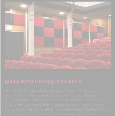
9
MATA WYGŁUSZAJĄCA PANEL G
to sinusoidalny
panel akustyczny
służący do poprawy
warunków akustycznych pomieszczeń i nie tylko. Pianka
akustyczna to fantastyczny produkt, którego zadaniem jest
skracanie czasu pogłosu
w adaptowanym pomieszczeniu
oraz
pochłanianie średnich i wysokich częstotliwości
. Maty
z tej grupy swoją użyteczność zawdzięczają wysokiemu