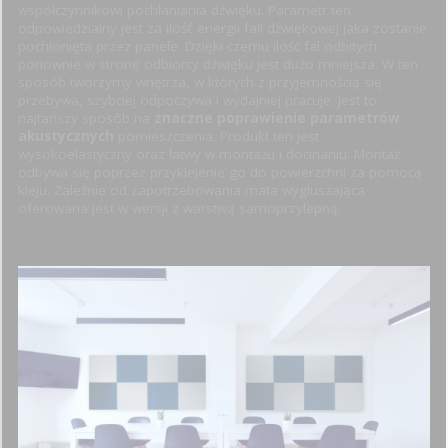
współczynnikowi pochłaniania dźwięku. Parametr ten
odpowiedzialny jest za ilość energii fali dźwiękowej jaka zostanie
pochłonięta przez panele. Dzięki czemu ilość fal odbitych
ponownie w stronę odbiorcy dźwięku jest dużo mniejsza. W ten
sposób tworzymy wnętrza, w których z przyjemnością się
przebywa, szybciej odpoczywa i wydajniej pracuje. Jest to
najtańszy sposób na
znaczne poprawienie parametrów
akustycznych
pomieszczenia. Produkt ten jest
wysokoelastyczny oraz łatwy w montażu i docinaniu. Montaż
odbywa się poprzez przyklejenie go do powierzchni za pomocą
kleju. Zależnie od zapotrzebowania mata wygłuszająca
oferowana jest w wersji z warstwą samoprzylepną.