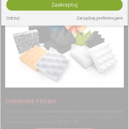
Zaakceptuj
Odrzuć
Zarządzaj preferencjami
DARMOWE PRÓBKI
Jeśli jesteście państwo
zainteresowani otrzymaniem próbek
opisanego materiału prosimy o ich zamówienie lub kontakt
telefoniczny pod numerem
733 337 199