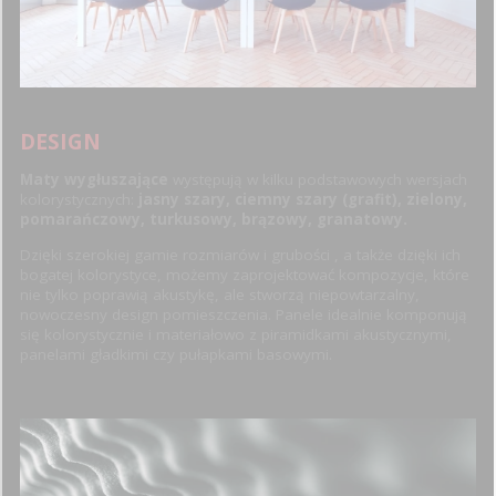
DESIGN
Maty wygłuszające
występują w kilku podstawowych wersjach
kolorystycznych:
jasny szary, ciemny szary (grafit), zielony,
pomarańczowy, turkusowy, brązowy, granatowy.
Dzięki szerokiej gamie rozmiarów i grubości , a także dzięki ich
bogatej kolorystyce, możemy zaprojektować kompozycje, które
nie tylko poprawią akustykę, ale stworzą niepowtarzalny,
nowoczesny design pomieszczenia. Panele idealnie komponują
się kolorystycznie i materiałowo z piramidkami akustycznymi,
panelami gładkimi czy pułapkami basowymi.