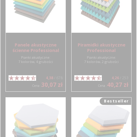
Panele akustyczne
Piramidki akustyczne
ścienne Professional
Professional
Pianki akustyczne:
Pianki akustyczne:
7 kolorów, 4 grubości
7 kolorów, 2 grubości
4,38
/ 678
4,26
/ 253
30,07 zł
40,27 zł
Cena :
Cena :
Bestseller