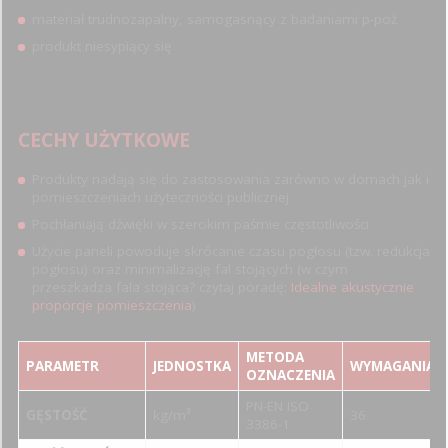
materiał trudnozapalny, samogasnący z badaniami p-poż
produkt niesypiący się
CECHY UŻYTKOWE
Produkty nadają się do zastosowania zarówno w domach jak i
pomieszczeniach użyteczności publicznej
Pochłaniają dźwięki w szerokim paśmie częstotliwości
Użycie paneli powoduje skrócanie czasu pogłosu (tzw. redukcja
pogłosu) oraz minimalizację fal stojących (w czym
przeszkadza fala stojąca? czytaj poradę:
Idealne akustycznie
proporcje pomieszczenia
)
METODA
PARAMETR
JEDNOSTKA
WYMAGANIA
OZNACZENIA
PN-EN ISO
GĘSTOŚĆ
kg/m³
36
3386-1