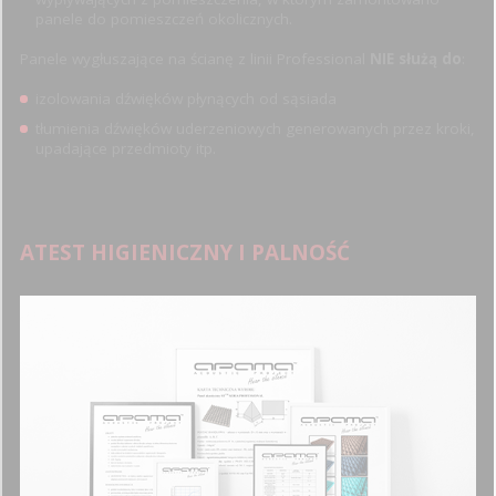
panele do pomieszczeń okolicznych.
Panele wygłuszające na ścianę z linii Professional
NIE służą do
:
izolowania dźwięków płynących od sąsiada
tłumienia dźwięków uderzeniowych generowanych przez kroki,
upadające przedmioty itp.
ATEST HIGIENICZNY I PALNOŚĆ