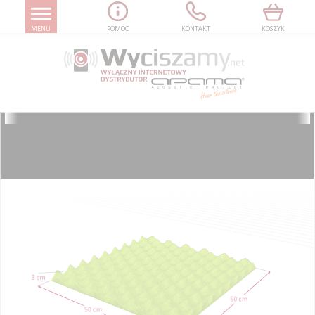
MENU
POMOC
KONTAKT
KOSZYK
WYCISZAMY.NET
PANELE AKUSTYCZNE
MATA WYGŁUSZAJĄCA SINUSOIDA
PROFESSIONAL
3 cm
50 cm
50 cm