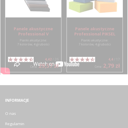
Panele akustyczne
Panele akustyczne
Professional V
Professional PIKSEL
Pianki akustyczne:
Pianki akustyczne:
7 kolorów, 4 grubości
7 kolorów, 4 grubości
4,42
/ 26
4,4
/ 17
29,57 zł
2,79 zł
Cena :
Cena :
INFORMACJE
O nas
Regulamin