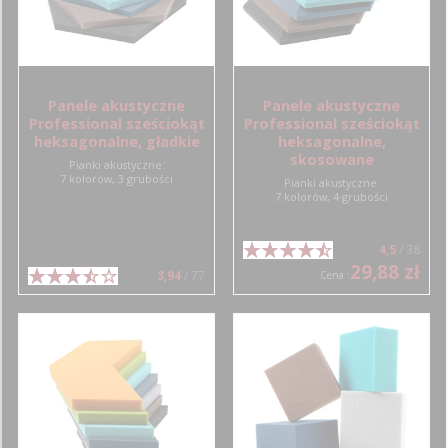
Panele akustyczne
Panele akustyczne
Professional sześciokąt
Professional sześciokąt
heksagonalne, gładkie
heksagonalne,
skosowane
Pianki akustyczne:
7 kolorów, 3 grubości
Pianki akustyczne:
7 kolorów, 4 grubości
4,5
/ 38
29,88 zł
3,94
/ 77
Cena :