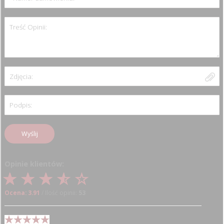
Treść Opinii:
Zdjęcia:
Podpis:
Wyślij
Opinie klientów:
Ocena: 3.91
/ Ilość opinii:
53