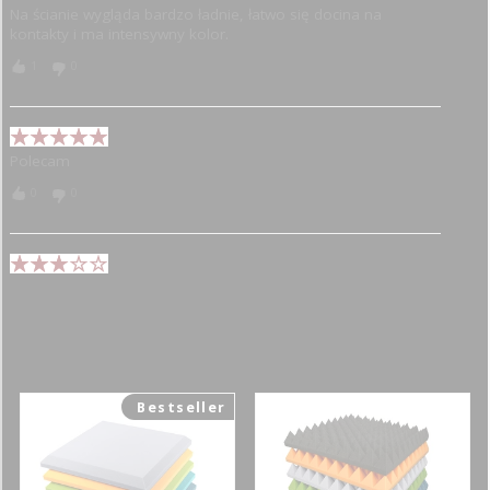
Na ścianie wygląda bardzo ładnie, łatwo się docina na
kontakty i ma intensywny kolor.
1
0
Polecam
0
0
Opinia dodana przez przypadek
0
4
Zobacz również:
Bestseller
.
14
18