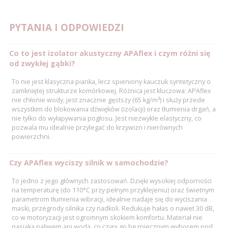
PYTANIA I ODPOWIEDZI
Co to jest izolator akustyczny APAflex i czym różni się
od zwykłej gąbki?
To nie jest klasyczna pianka, lecz spieniony kauczuk syntetyczny o
zamkniętej strukturze komórkowej. Różnica jest kluczowa: APAflex
nie chłonie wody, jest znacznie gęstszy (65 kg/m³) i służy przede
wszystkim do blokowania dźwięków (izolacji) oraz tłumienia drgań, a
nie tylko do wyłapywania pogłosu. Jest niezwykle elastyczny, co
pozwala mu idealnie przylegać do krzywizn i nierównych
powierzchni.
Czy APAflex wyciszy silnik w samochodzie?
To jedno z jego głównych zastosowań. Dzięki wysokiej odporności
na temperaturę (do 110°C przy pełnym przyklejeniu) oraz świetnym
parametrom tłumienia wibracji, idealnie nadaje się do wyciszania
maski, przegrody silnika czy nadkoli. Redukuje hałas o nawet 30 dB,
co w motoryzacji jest ogromnym skokiem komfortu. Materiał nie
nasiąka paliwem ani wodą, co czyni go bezpiecznym wyborem pod