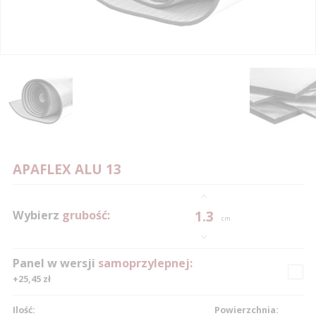
0
0
1
1
0
2
2
1
3
3
2
0
APAFLEX ALU 13
4
4
3
0
1
5
5
4
1
2
Wybierz
grubość:
1.3
cm
6
6
5
2
3
Panel w wersji
samoprzylepnej:
7
7
6
3
4
+25,45 zł
8
8
0
7
4
5
Ilość:
Powierzchnia: