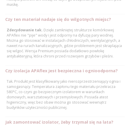
maskę.
Czy ten materiał nadaje się do wilgotnych miejsc?
Zdecydowanie tak.
Dzięki zamkniętej strukturze komórkowej
APAflex nie "pije" wody i jest odporny na dyfuzję pary wodnej.
Można go stosować w instalacjach chłodniczych, wentylacyjnych, a
nawet na rurach kanalizacyjnych, gdzie problemem jest skraplająca
się wilgoć. Wersja Premium posiada dodatkowo powłokę
antybakteryjną, która chroni przed rozwojem grzybów i pleśni.
Czy izolacja APAflex jest bezpieczna i ognioodporna?
Tak. Produkt jest klasyfikowany jako nierozprzestrzeniający ognia i
samogasnący. Temperatura zapłonu tego materiału przekracza
580°C, co czyni go bezpiecznym izolatorem w warunkach
domowych, warsztatowych i przemysłowych. Posiada atest
higieniczny, więc bez obaw można go stosować wewnątrz
budynków użyteczności publicznej.
Jak zamontować izolator, żeby trzymał się na lata?