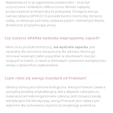
Najważniejsze to przygotowanie powierzchni – musi być
oczyszczona i dokładnie odtłuszczona. Montaż najlepiej
przeprowadzać w temperaturze pokojowej. Dostępna wersja
samoprzylepna (APAFLEX S) posiada bardzo mocny klej zbrojony
siatką, co eliminuje potrzebę używania pędzli i oddzielnych klejów,
drastycznie przyspieszając pracę.
Czy izolator APAflex wydziela nieprzyjemny zapach?
Mimo że to produkt techniczny
, nie wydziela zapachu
. Jest
neutralny dla otoczenia i bezpieczny dla zdrowia. Można go
stosować wewnątrz kabin pojazdów, w obudowach maszyn
stojących w halach, a nawet w domowych systemach wentylacji bez
obawy o dyskomfort użytkowników.
Czym różni się wersja Standard od Premium?
Główną różnicą jest ochrona biologiczna. Wersja Premium zawiera
specjalną powłokę antybakteryjną, która aktywnie zabezpiecza
materiał przed mikroorganizmami i pleśnią. Jeśli izolujesz kanały
wentylacyjne lub klimatyzację, wersja Premium jest najlepszym
wyborem dla zachowania czystości przesyłanego powietrza.