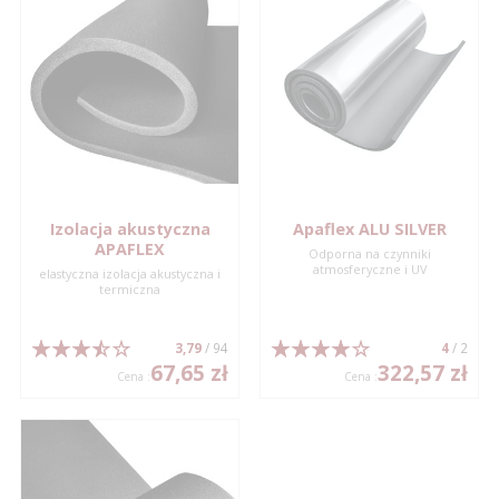
Izolacja akustyczna
Apaflex ALU SILVER
APAFLEX
Odporna na czynniki
atmosferyczne i UV
elastyczna izolacja akustyczna i
termiczna
3,79
/ 94
4
/ 2
67,65 zł
322,57 zł
Cena :
Cena :