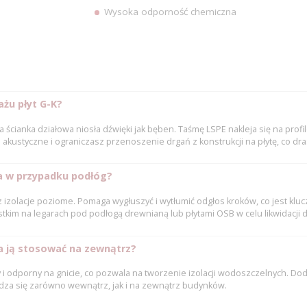
Wysoka odporność chemiczna
żu płyt G-K?
 ścianka działowa niosła dźwięki jak bęben. Taśmę LSPE nakleja się na profil
ki akustyczne i ograniczasz przenoszenie drgań z konstrukcji na płytę, co 
ia w przypadku podłóg?
az izolacje poziome. Pomaga wygłuszyć i wytłumić odgłos kroków, co jest klu
tkim na legarach pod podłogą drewnianą lub płytami OSB w celu likwidacji 
a ją stosować na zewnątrz?
iwy i odporny na gnicie, co pozwala na tworzenie izolacji wodoszczelnych.
dza się zarówno wewnątrz, jak i na zewnątrz budynków.