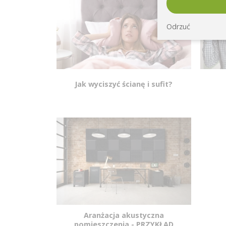
Odrzuć
Jak wyciszyć ścianę i sufit?
Aranżacja akustyczna
pomieszczenia - PRZYKŁAD