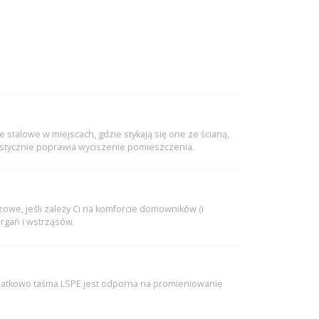
e stalowe w miejscach, gdzie stykają się one ze ścianą,
drastycznie poprawia wyciszenie pomieszczenia.
czowe, jeśli zależy Ci na komforcie domowników (i
drgań i wstrząsów.
 Dodatkowo taśma LSPE jest odporna na promieniowanie