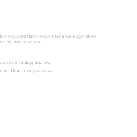
ukt w postaci taśmy odpornej na wiele czynników
zenia drgań i wibracji.
łową i konstrukcją działową
enną i konstrukcją właściwą