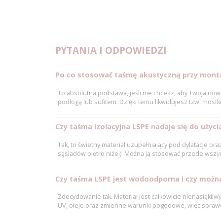
PYTANIA I ODPOWIEDZI
Po co stosować taśmę akustyczną przy monta
To absolutna podstawa, jeśli nie chcesz, aby Twoja nowa
podłogą lub sufitem. Dzięki temu likwidujesz tzw. most
Czy taśma izolacyjna LSPE nadaje się do użyc
Tak, to świetny materiał uzupełniający pod dylatacje or
sąsiadów piętro niżej). Można ją stosować przede wszys
Czy taśma LSPE jest wodoodporna i czy możn
Zdecydowanie tak. Materiał jest całkowicie nienasiąkl
UV, oleje oraz zmienne warunki pogodowe, więc spraw