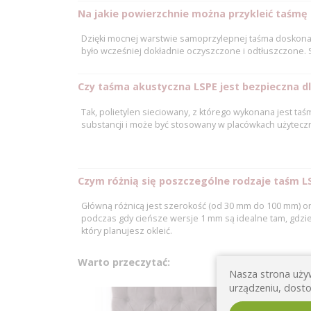
Na jakie powierzchnie można przykleić taśmę
Dzięki mocnej warstwie samoprzylepnej taśma doskonale 
było wcześniej dokładnie oczyszczone i odtłuszczone.
Czy taśma akustyczna LSPE jest bezpieczna d
Tak, polietylen sieciowany, z którego wykonana jest taś
substancji i może być stosowany w placówkach użytecz
Czym różnią się poszczególne rodzaje taśm L
Główną różnicą jest szerokość (od 30 mm do 100 mm) or
podczas gdy cieńsze wersje 1 mm są idealne tam, gdzie l
który planujesz okleić.
Warto przeczytać:
Nasza strona używ
urządzeniu, dosto