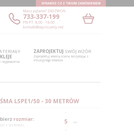
SPRAWDŹ CO Z TWOIM ZAMÓWIENIEM
Masz pytanie?
ZADZWOŃ
733-337-199
PN-PT: 8.00 - 16.00
kontakt@wyciszamy.net
0
0
0
TERIAŁY
ZAPROJEKTUJ
SWÓJ WZÓR
KLEJE
1
1
1
0
Zaprojektuj własną ścianę korzystając z
intuicyjnego kreatora.
 i wyposażenia
2
2
2
1
3
3
3
2
0
4
4
4
3
1
5
5
5
4
2
ŚMA LSPE1/50 - 30 METRÓW
6
6
6
0
5
3
0
bierz
rozmiar:
5
7
7
7
1
6
4
1
cm
OŚĆ X SZEROKOŚĆ