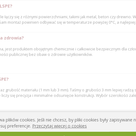
 LSPE?
łączy się z różnymi powierzchniami, takimi jak metal, beton czy drewno. Wa
 Sam montaż powinien odbywać się w temperaturze powyżej 0°C, a najlepie
la zdrowia?
ma, jest produktem obojętnym chemicznie i całkowicie bezpiecznym dla człowi
ności publicznej bez obaw o zdrowie użytkowników.
SPE?
az grubość materiału (1 mm lub 3 mm). Taśmy o grubości 3 mm lepiej radzą 
iczy się precyzja i minimalne odsunięcie konstrukcji. Wybór szerokości zal
a plików cookies. Jeśli nie chcesz, by pliki cookies były zapisywane
suj preferencje.
Przeczytaj więcej o cookies