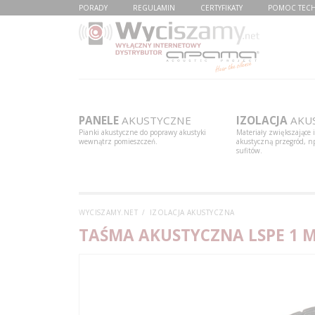
PORADY
REGULAMIN
CERTYFIKATY
POMOC TEC
PANELE
AKUSTYCZNE
IZOLACJA
AKU
Pianki akustyczne do poprawy akustyki
Materiały zwiększające 
wewnątrz pomieszczeń.
akustyczną przegród, np
sufitów.
WYCISZAMY.NET
IZOLACJA AKUSTYCZNA
TAŚMA AKUSTYCZNA LSPE 1 M