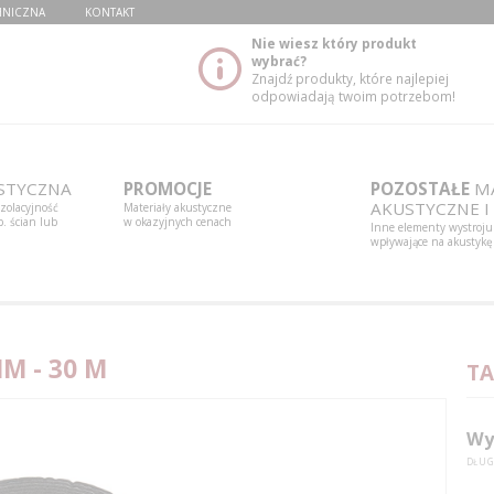
HNICZNA
KONTAKT
Nie wiesz który produkt
wybrać?
Znajdź produkty, które najlepiej
odpowiadają twoim potrzebom!
STYCZNA
PROMOCJE
POZOSTAŁE
MA
AKUSTYCZNE I
izolacyjność
Materiały akustyczne
. ścian lub
w okazyjnych cenach
Inne elementy wystroju
wpływające na akustykę
M - 30 M
TA
Wy
DŁUG