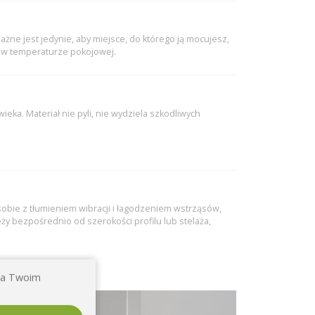
żne jest jedynie, aby miejsce, do którego ją mocujesz,
j w temperaturze pokojowej.
eka. Materiał nie pyli, nie wydziela szkodliwych
sobie z tłumieniem wibracji i łagodzeniem wstrząsów,
eży bezpośrednio od szerokości profilu lub stelaża,
 na Twoim