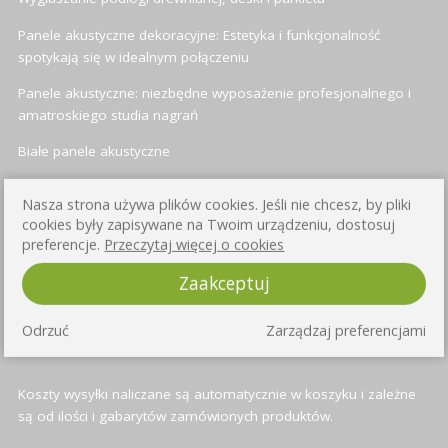
Panele akustyczne dekoracyjne: Estetyka i funkcjonalność
spotykają się w idealnym połączeniu
Panele akustyczne: niezbędne wyposażenie profesjonalnego i
amatroskiego studia nagrań
Białe panele akustyczne
Panele akustyczne heksagonalne (sześciokątne)
Nasza strona używa plików cookies. Jeśli nie chcesz, by pliki
cookies były zapisywane na Twoim urządzeniu, dostosuj
preferencje.
Przeczytaj więcej o cookies
INFORMACJE O WYSYŁCE
Zaakceptuj
Przy każdym produkcie znajduje się informacja o czasie wysyłki -
Odrzuć
Zarządzaj preferencjami
standardowo jest to od 3 do 4 dni roboczych
Koszty wysyłki naliczane są automatycznie w koszyku i zależne
są od ilości i gabarytów zamówionych produktów.