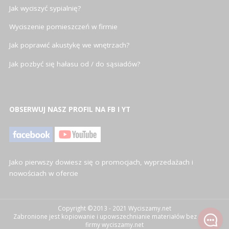
Jak wyciszyć sypialnię?
Wyciszenie pomieszczeń w firmie
Jak poprawić akustykę we wnętrzach?
Jak pozbyć się hałasu od / do sąsiadów?
OBSERWUJ NASZ PROFIL NA FB I YT
Jako pierwszy dowiesz się o promocjach, wyprzedażach i
nowościach w ofercie
Copyright ©2013 - 2021 Wyciszamy.net
Zabronione jest kopiowanie i upowszechnianie materiałów bez zgody
firmy wyciszamy.net