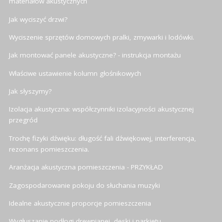
materiałów akustycznych
Jak wyciszyć drzwi?
Wyciszenie sprzętów domowych pralki, zmywarki i lodówki.
Jak montować panele akustyczne? - instrukcja montażu
Właściwe ustawienie kolumn głośnikowych
Jak słyszymy?
Izolacja akustyczna: współczynniki izolacyjności akustycznej
przegród
Trochę fizyki dźwięku: długość fali dźwiękowej, interferencja,
rezonans pomieszczenia.
Aranżacja akustyczna pomieszczenia - PRZYKŁAD
Zagospodarowanie pokoju do słuchania muzyki
Idealne akustycznie proporcje pomieszczenia
Wygłuszanie podłogi drewnianej, deski i parkietu