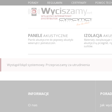
PORADY
REGULAMIN
CERTYFIKATY
POMOC TEC
PANELE
AKUSTYCZNE
IZOLACJA
AKU
Pianki akustyczne do poprawy akustyki
Materiały zwiększające 
wewnątrz pomieszczeń.
akustyczną przegród, np
sufitów.
Wystąpił błąd systemowy. Przepraszamy za utrudnienia
INFORMACJE
PORAD
O nas
Jak wyci