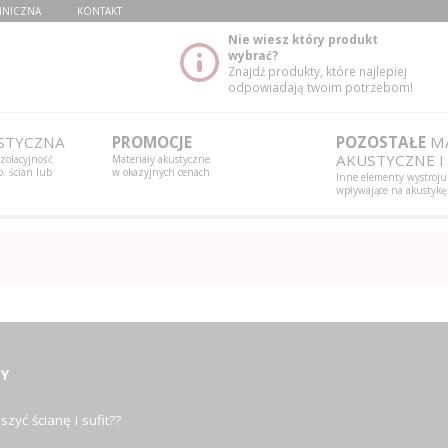
HNICZNA
KONTAKT
Nie wiesz który produkt
wybrać?
Znajdź produkty, które najlepiej
odpowiadają twoim potrzebom!
STYCZNA
PROMOCJE
POZOSTAŁE
MA
AKUSTYCZNE I
izolacyjność
Materiały akustyczne
. ścian lub
w okazyjnych cenach
Inne elementy wystroju
wpływające na akustykę
Y
szyć ścianę i sufit??