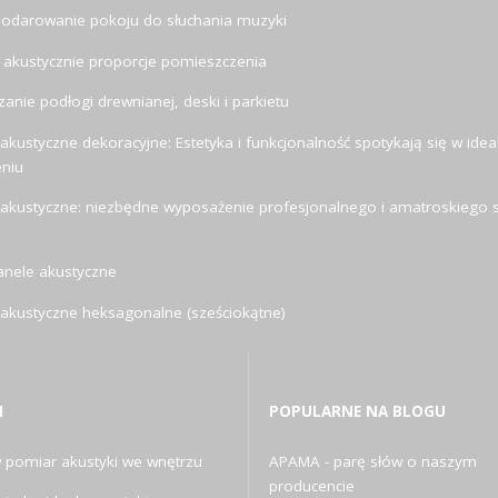
odarowanie pokoju do słuchania muzyki
 akustycznie proporcje pomieszczenia
anie podłogi drewnianej, deski i parkietu
akustyczne dekoracyjne: Estetyka i funkcjonalność spotykają się w ide
eniu
 akustyczne: niezbędne wyposażenie profesjonalnego i amatroskiego s
anele akustyczne
 akustyczne heksagonalne (sześciokątne)
I
POPULARNE NA BLOGU
pomiar akustyki we wnętrzu
APAMA - parę słów o naszym
producencie