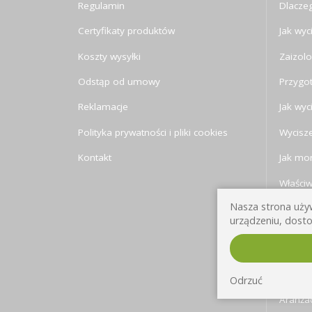
Regulamin
Dlaczeg
Certyfikaty produktów
Jak wyc
Koszty wysyłki
Zaizolo
Odstąp od umowy
Przygo
Reklamacje
Jak wyc
Polityka prywatności i pliki cookies
Wycisze
Kontakt
Jak mon
Właści
Nasza strona używ
Jak sły
urządzeniu, dosto
Izolacj
Trochę 
pomies
Odrzuć
Aranża