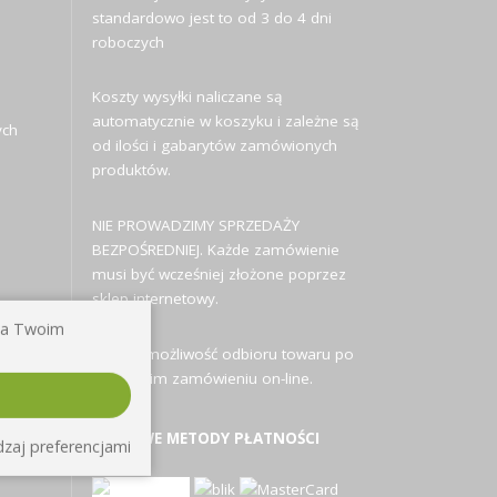
standardowo jest to od 3 do 4 dni
roboczych
Koszty wysyłki naliczane są
automatycznie w koszyku i zależne są
ych
od ilości i gabarytów zamówionych
produktów.
NIE PROWADZIMY SPRZEDAŻY
BEZPOŚREDNIEJ. Każde zamówienie
musi być wcześniej złożone poprzez
sklep internetowy.
 na Twoim
Istnieje możliwość odbioru towaru po
uprzednim zamówieniu on-line.
MOŻLIWE METODY PŁATNOŚCI
zaj preferencjami