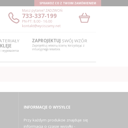
SPRAWDŹ CO Z TWOIM ZAMÓWIENIEM
Masz pytanie?
ZADZWOŃ
733-337-199
PN-PT: 8.00 - 16.00
kontakt@wyciszamy.net
TERIAŁY
ZAPROJEKTUJ
SWÓJ WZÓR
KLEJE
Zaprojektuj własną ścianę korzystając z
intuicyjnego kreatora.
 i wyposażenia
INFORMACJE O WYSYŁCE
Przy każdym produkcie znajduje się
informacja o czasie wysyłki -