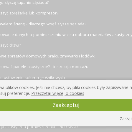
o słyszę tupanie sąsiada?
iszyć sprężarkę lub kompresor?
wałem ścianę - dlaczego wciąż słyszę sąsiada?
towanie danych o pomieszczeniu w celu doboru materiałów akustyczn
iszyć drzwi?
nie sprzętów domowych pralki, zmywarki i lodówki.
tować panele akustyczne? - instrukcja montażu
we ustawienie kolumn głośnikowych
a plików cookies. Jeśli nie chcesz, by pliki cookies były zapisywane
szymy?
suj preferencje.
Przeczytaj więcej o cookies
a akustyczna: współczynniki izolacyjności akustycznej przegród
Zaakceptuj
fizyki dźwięku: długość fali dźwiękowej, interferencja, rezonans
zczenia.
Zarząd
cja akustyczna pomieszczenia - PRZYKŁAD