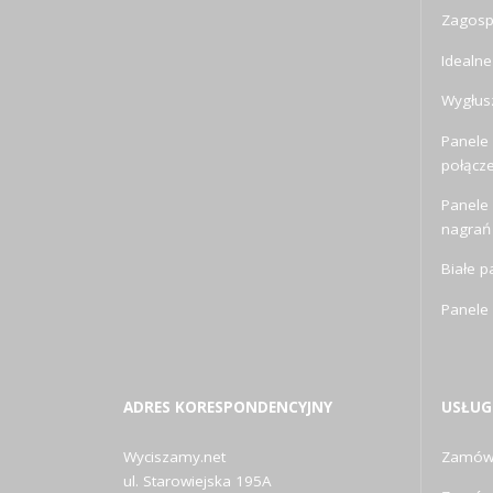
Zagosp
Idealne
Wygłusz
Panele 
połącz
Panele
nagrań
Białe p
Panele
ADRES KORESPONDENCYJNY
USŁUG
Wyciszamy.net
Zamów 
ul. Starowiejska 195A