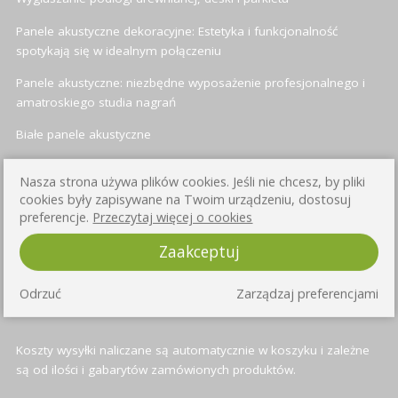
Panele akustyczne dekoracyjne: Estetyka i funkcjonalność
spotykają się w idealnym połączeniu
Panele akustyczne: niezbędne wyposażenie profesjonalnego i
amatroskiego studia nagrań
Białe panele akustyczne
Panele akustyczne heksagonalne (sześciokątne)
Nasza strona używa plików cookies. Jeśli nie chcesz, by pliki
cookies były zapisywane na Twoim urządzeniu, dostosuj
preferencje.
Przeczytaj więcej o cookies
INFORMACJE O WYSYŁCE
Zaakceptuj
Przy każdym produkcie znajduje się informacja o czasie wysyłki -
Odrzuć
Zarządzaj preferencjami
standardowo jest to od 3 do 4 dni roboczych
Koszty wysyłki naliczane są automatycznie w koszyku i zależne
są od ilości i gabarytów zamówionych produktów.