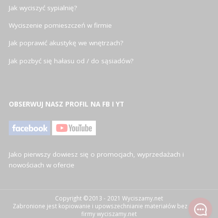
Jak wyciszyć sypialnię?
Wyciszenie pomieszczeń w firmie
Jak poprawić akustykę we wnętrzach?
Jak pozbyć się hałasu od / do sąsiadów?
OBSERWUJ NASZ PROFIL NA FB I YT
Jako pierwszy dowiesz się o promocjach, wyprzedażach i
nowościach w ofercie
Copyright ©2013 - 2021 Wyciszamy.net
Zabronione jest kopiowanie i upowszechnianie materiałów bez zgody
firmy wyciszamy.net