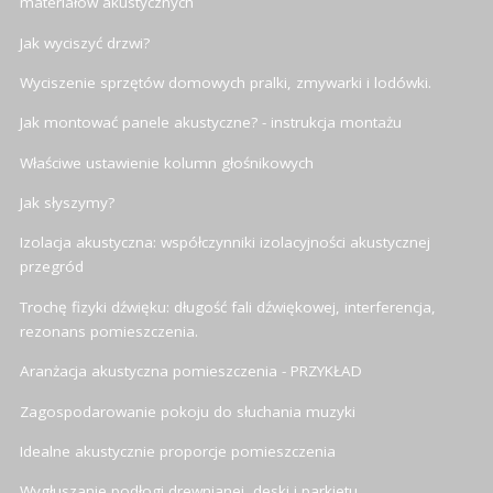
materiałów akustycznych
Jak wyciszyć drzwi?
Wyciszenie sprzętów domowych pralki, zmywarki i lodówki.
Jak montować panele akustyczne? - instrukcja montażu
Właściwe ustawienie kolumn głośnikowych
Jak słyszymy?
Izolacja akustyczna: współczynniki izolacyjności akustycznej
przegród
Trochę fizyki dźwięku: długość fali dźwiękowej, interferencja,
rezonans pomieszczenia.
Aranżacja akustyczna pomieszczenia - PRZYKŁAD
Zagospodarowanie pokoju do słuchania muzyki
Idealne akustycznie proporcje pomieszczenia
Wygłuszanie podłogi drewnianej, deski i parkietu