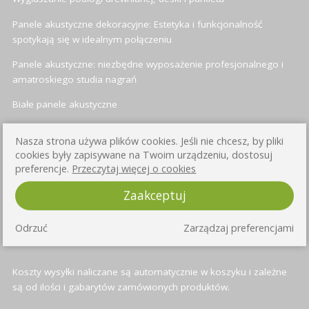
Panele akustyczne dekoracyjne: Estetyka i funkcjonalność
spotykają się w idealnym połączeniu
Panele akustyczne: niezbędne wyposażenie profesjonalnego i
amatroskiego studia nagrań
Białe panele akustyczne
Panele akustyczne heksagonalne (sześciokątne)
Nasza strona używa plików cookies. Jeśli nie chcesz, by pliki
cookies były zapisywane na Twoim urządzeniu, dostosuj
preferencje.
Przeczytaj więcej o cookies
INFORMACJE O WYSYŁCE
Zaakceptuj
Przy każdym produkcie znajduje się informacja o czasie wysyłki -
Odrzuć
Zarządzaj preferencjami
standardowo jest to od 3 do 4 dni roboczych
Koszty wysyłki naliczane są automatycznie w koszyku i zależne
są od ilości i gabarytów zamówionych produktów.