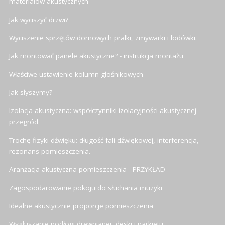
materiałów akustycznych
Jak wyciszyć drzwi?
Wyciszenie sprzętów domowych pralki, zmywarki i lodówki.
Jak montować panele akustyczne? - instrukcja montażu
Właściwe ustawienie kolumn głośnikowych
Jak słyszymy?
Izolacja akustyczna: współczynniki izolacyjności akustycznej
przegród
Trochę fizyki dźwięku: długość fali dźwiękowej, interferencja,
rezonans pomieszczenia.
Aranżacja akustyczna pomieszczenia - PRZYKŁAD
Zagospodarowanie pokoju do słuchania muzyki
Idealne akustycznie proporcje pomieszczenia
Wygłuszanie podłogi drewnianej, deski i parkietu