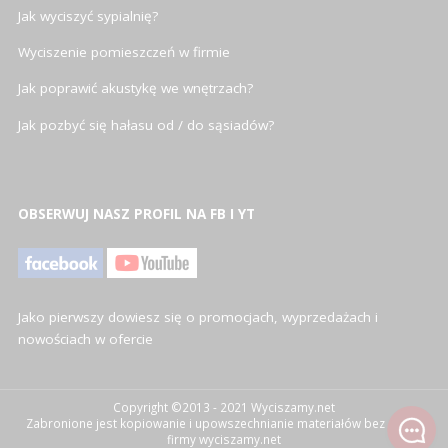
Jak wyciszyć sypialnię?
Wyciszenie pomieszczeń w firmie
Jak poprawić akustykę we wnętrzach?
Jak pozbyć się hałasu od / do sąsiadów?
OBSERWUJ NASZ PROFIL NA FB I YT
Jako pierwszy dowiesz się o promocjach, wyprzedażach i
nowościach w ofercie
Copyright ©2013 - 2021 Wyciszamy.net
Zabronione jest kopiowanie i upowszechnianie materiałów bez zgody
firmy wyciszamy.net