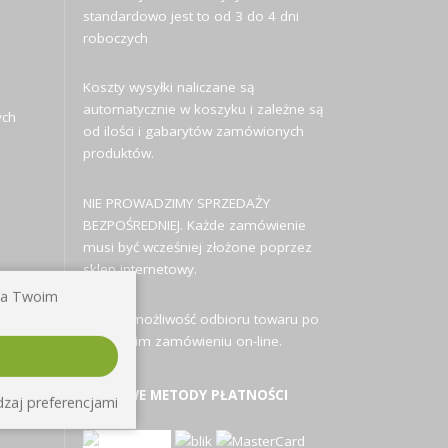
standardowo jest to od 3 do 4 dni
roboczych
Koszty wysyłki naliczane są
automatycznie w koszyku i zależne są
ych
od ilości i gabarytów zamówionych
produktów.
NIE PROWADZIMY SPRZEDAŻY
BEZPOŚREDNIEJ. Każde zamówienie
musi być wcześniej złożone poprzez
sklep internetowy.
 na Twoim
Istnieje możliwość odbioru towaru po
uprzednim zamówieniu on-line.
MOŻLIWE METODY PŁATNOŚCI
zaj preferencjami