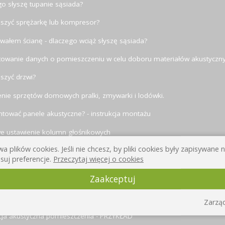
o słyszę tupanie sąsiada?
iszyć sprężarkę lub kompresor?
wałem ścianę - dlaczego wciąż słyszę sąsiada?
towanie danych o pomieszczeniu w celu doboru materiałów akustyczn
iszyć drzwi?
nie sprzętów domowych pralki, zmywarki i lodówki.
tować panele akustyczne? - instrukcja montażu
we ustawienie kolumn głośnikowych
a plików cookies. Jeśli nie chcesz, by pliki cookies były zapisywane
szymy?
suj preferencje.
Przeczytaj więcej o cookies
a akustyczna: współczynniki izolacyjności akustycznej przegród
Zaakceptuj
fizyki dźwięku: długość fali dźwiękowej, interferencja, rezonans
zczenia.
Zarząd
cja akustyczna pomieszczenia - PRZYKŁAD