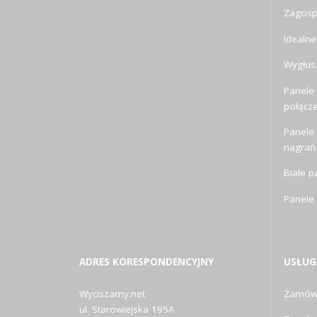
Zagosp
Idealne
Wygłusz
Panele 
połącz
Panele
nagrań
Białe p
Panele
ADRES KORESPONDENCYJNY
USŁUG
Wyciszamy.net
Zamów 
ul. Starowiejska 195A