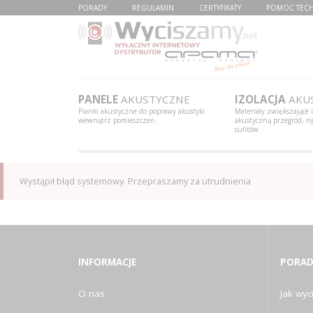
PORADY
REGULAMIN
CERTYFIKATY
POMOC TEC
PANELE
AKUSTYCZNE
IZOLACJA
AKU
Pianki akustyczne do poprawy akustyki
Materiały zwiększające 
wewnątrz pomieszczeń.
akustyczną przegród, np
sufitów.
Wystąpił błąd systemowy. Przepraszamy za utrudnienia
INFORMACJE
PORAD
O nas
Jak wyci