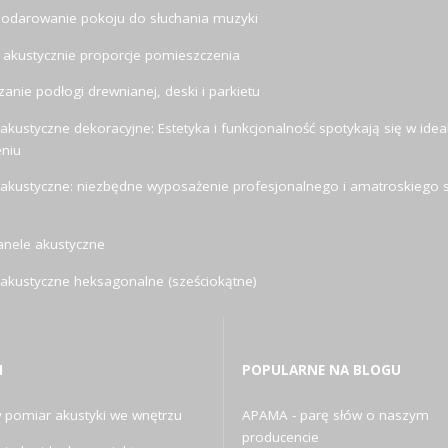
odarowanie pokoju do słuchania muzyki
 akustycznie proporcje pomieszczenia
anie podłogi drewnianej, deski i parkietu
akustyczne dekoracyjne: Estetyka i funkcjonalność spotykają się w ide
eniu
 akustyczne: niezbędne wyposażenie profesjonalnego i amatroskiego s
anele akustyczne
 akustyczne heksagonalne (sześciokątne)
I
POPULARNE NA BLOGU
pomiar akustyki we wnętrzu
APAMA - parę słów o naszym
producencie