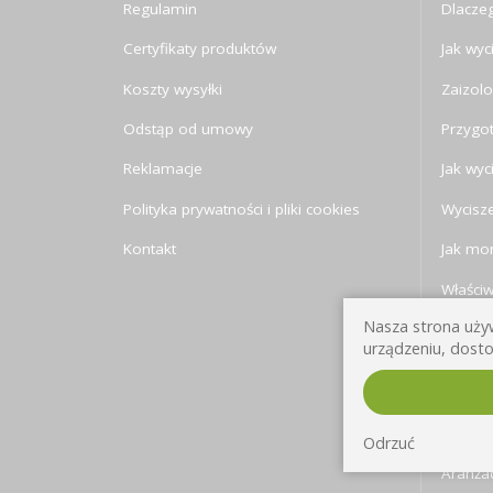
Regulamin
Dlaczeg
Certyfikaty produktów
Jak wyc
Koszty wysyłki
Zaizolo
Odstąp od umowy
Przygo
Reklamacje
Jak wyc
Polityka prywatności i pliki cookies
Wycisze
Kontakt
Jak mon
Właści
Nasza strona używ
Jak sły
urządzeniu, dosto
Izolacj
Trochę 
pomies
Odrzuć
Aranża