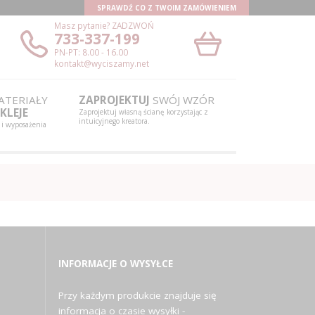
SPRAWDŹ CO Z TWOIM ZAMÓWIENIEM
Masz pytanie?
ZADZWOŃ
733-337-199
PN-PT: 8.00 - 16.00
kontakt@wyciszamy.net
TERIAŁY
ZAPROJEKTUJ
SWÓJ WZÓR
KLEJE
Zaprojektuj własną ścianę korzystając z
intuicyjnego kreatora.
 i wyposażenia
INFORMACJE O WYSYŁCE
Przy każdym produkcie znajduje się
informacja o czasie wysyłki -