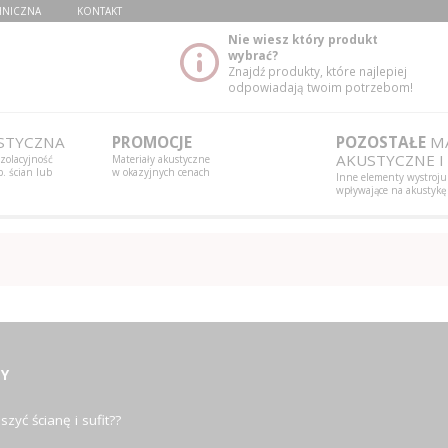
HNICZNA
KONTAKT
Nie wiesz który produkt
wybrać?
Znajdź produkty, które najlepiej
odpowiadają twoim potrzebom!
STYCZNA
PROMOCJE
POZOSTAŁE
MA
AKUSTYCZNE I
izolacyjność
Materiały akustyczne
. ścian lub
w okazyjnych cenach
Inne elementy wystroju
wpływające na akustykę
Y
szyć ścianę i sufit??