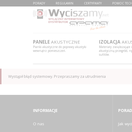
PORADY
REGULAMIN
CERTYFIKATY
POMOC TEC
PANELE
AKUSTYCZNE
IZOLACJA
AKU
Pianki akustyczne do poprawy akustyki
Materiały zwiększające 
wewnątrz pomieszczeń.
akustyczną przegród, np
sufitów.
Wystąpił błąd systemowy. Przepraszamy za utrudnienia
INFORMACJE
PORAD
O nas
Jak wyci