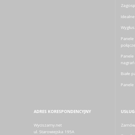
Zagosp
Idealne
Wygłusz
Panele 
połącz
Panele
nagrań
Białe p
Panele
ADRES KORESPONDENCYJNY
USŁUG
Wyciszamy.net
Zamów 
ul. Starowiejska 195A