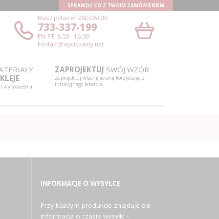
SPRAWDŹ CO Z TWOIM ZAMÓWIENIEM
Masz pytanie?
ZADZWOŃ
733-337-199
PN-PT: 8.00 - 16.00
kontakt@wyciszamy.net
TERIAŁY
ZAPROJEKTUJ
SWÓJ WZÓR
KLEJE
Zaprojektuj własną ścianę korzystając z
intuicyjnego kreatora.
 i wyposażenia
INFORMACJE O WYSYŁCE
Przy każdym produkcie znajduje się
informacja o czasie wysyłki -