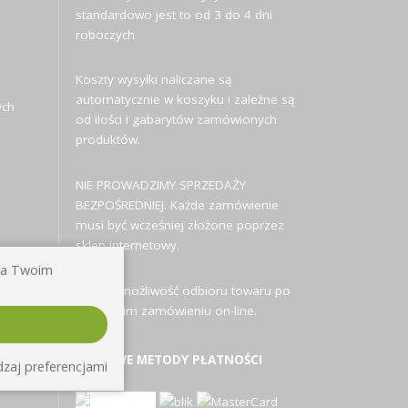
standardowo jest to od 3 do 4 dni
roboczych
Koszty wysyłki naliczane są
automatycznie w koszyku i zależne są
ych
od ilości i gabarytów zamówionych
produktów.
NIE PROWADZIMY SPRZEDAŻY
BEZPOŚREDNIEJ. Każde zamówienie
musi być wcześniej złożone poprzez
sklep internetowy.
 na Twoim
Istnieje możliwość odbioru towaru po
uprzednim zamówieniu on-line.
MOŻLIWE METODY PŁATNOŚCI
zaj preferencjami