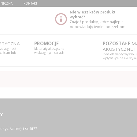
HNICZNA
KONTAKT
Nie wiesz który produkt
wybrać?
Znajdź produkty, które najlepiej
odpowiadają twoim potrzebom!
STYCZNA
PROMOCJE
POZOSTAŁE
MA
AKUSTYCZNE I
izolacyjność
Materiały akustyczne
. ścian lub
w okazyjnych cenach
Inne elementy wystroju
wpływające na akustykę
Y
szyć ścianę i sufit??