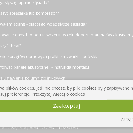
o słyszę tupanie sąsiada?
iszyć sprężarkę lub kompresor?
wałem ścianę - dlaczego wciąż słyszę sąsiada?
towanie danych o pomieszczeniu w celu doboru materiałów akustyczn
iszyć drzwi?
nie sprzętów domowych pralki, zmywarki i lodówki.
tować panele akustyczne? - instrukcja montażu
we ustawienie kolumn głośnikowych
a plików cookies. Jeśli nie chcesz, by pliki cookies były zapisywane
szymy?
suj preferencje.
Przeczytaj więcej o cookies
a akustyczna: współczynniki izolacyjności akustycznej przegród
Zaakceptuj
fizyki dźwięku: długość fali dźwiękowej, interferencja, rezonans
zczenia.
Zarząd
cja akustyczna pomieszczenia - PRZYKŁAD