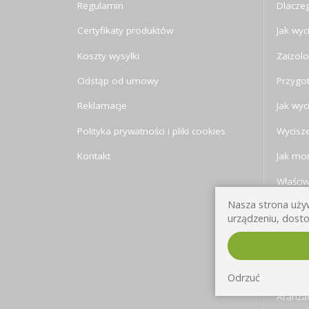
Regulamin
Dlaczeg
Certyfikaty produktów
Jak wyc
Koszty wysyłki
Zaizolo
Odstąp od umowy
Przygo
Reklamacje
Jak wyc
Polityka prywatności i pliki cookies
Wycisze
Kontakt
Jak mon
Właści
Nasza strona używ
Jak sły
urządzeniu, dosto
Izolacj
Trochę 
pomies
Odrzuć
Aranża