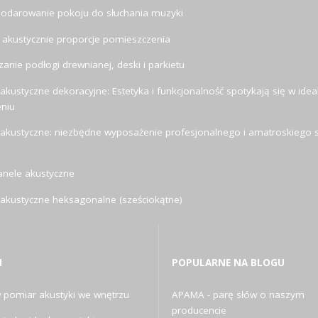
odarowanie pokoju do słuchania muzyki
 akustycznie proporcje pomieszczenia
anie podłogi drewnianej, deski i parkietu
akustyczne dekoracyjne: Estetyka i funkcjonalność spotykają się w ide
eniu
 akustyczne: niezbędne wyposażenie profesjonalnego i amatroskiego s
anele akustyczne
 akustyczne heksagonalne (sześciokątne)
I
POPULARNE NA BLOGU
pomiar akustyki we wnętrzu
APAMA - parę słów o naszym
producencie