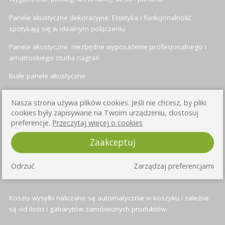
Panele akustyczne dekoracyjne: Estetyka i funkcjonalność
spotykają się w idealnym połączeniu
Panele akustyczne: niezbędne wyposażenie profesjonalnego i
amatroskiego studia nagrań
Białe panele akustyczne
Panele akustyczne heksagonalne (sześciokątne)
Nasza strona używa plików cookies. Jeśli nie chcesz, by pliki
cookies były zapisywane na Twoim urządzeniu, dostosuj
preferencje.
Przeczytaj więcej o cookies
INFORMACJE O WYSYŁCE
Zaakceptuj
Przy każdym produkcie znajduje się informacja o czasie wysyłki -
Odrzuć
Zarządzaj preferencjami
standardowo jest to od 3 do 4 dni roboczych
Koszty wysyłki naliczane są automatycznie w koszyku i zależne
są od ilości i gabarytów zamówionych produktów.