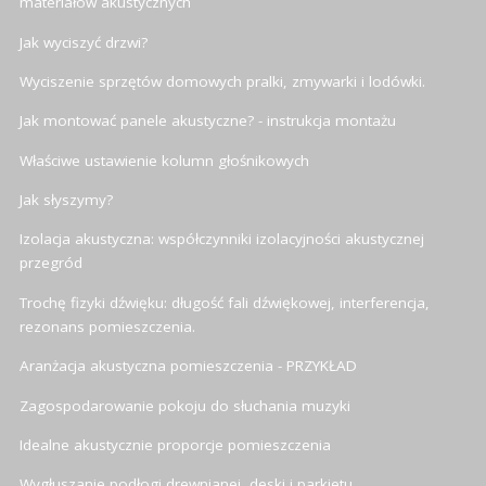
materiałów akustycznych
Jak wyciszyć drzwi?
Wyciszenie sprzętów domowych pralki, zmywarki i lodówki.
Jak montować panele akustyczne? - instrukcja montażu
Właściwe ustawienie kolumn głośnikowych
Jak słyszymy?
Izolacja akustyczna: współczynniki izolacyjności akustycznej
przegród
Trochę fizyki dźwięku: długość fali dźwiękowej, interferencja,
rezonans pomieszczenia.
Aranżacja akustyczna pomieszczenia - PRZYKŁAD
Zagospodarowanie pokoju do słuchania muzyki
Idealne akustycznie proporcje pomieszczenia
Wygłuszanie podłogi drewnianej, deski i parkietu