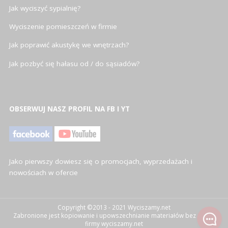
Jak wyciszyć sypialnię?
Wyciszenie pomieszczeń w firmie
Jak poprawić akustykę we wnętrzach?
Jak pozbyć się hałasu od / do sąsiadów?
OBSERWUJ NASZ PROFIL NA FB I YT
Jako pierwszy dowiesz się o promocjach, wyprzedażach i
nowościach w ofercie
Copyright ©2013 - 2021 Wyciszamy.net
Zabronione jest kopiowanie i upowszechnianie materiałów bez zgody
firmy wyciszamy.net