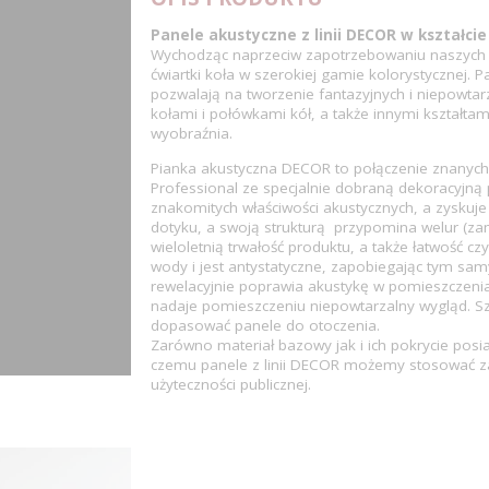
Panele akustyczne z linii DECOR w kształcie 
Wychodząc naprzeciw zapotrzebowaniu naszych kl
ćwiartki koła w szerokiej gamie kolorystycznej. 
pozwalają na tworzenie fantazyjnych i niepowta
kołami i połówkami kół, a także innymi kształtam
wyobraźnia.
Pianka akustyczna DECOR to połączenie znanych o
Professional ze specjalnie dobraną dekoracyjną 
znakomitych właściwości akustycznych, a zyskuje
dotyku, a swoją strukturą przypomina welur (za
wieloletnią trwałość produktu, a także łatwość cz
wody i jest antystatyczne, zapobiegając tym sa
rewelacyjnie poprawia akustykę w pomieszczeni
nadaje pomieszczeniu niepowtarzalny wygląd. S
dopasować panele do otoczenia.
Zarówno materiał bazowy jak i ich pokrycie posia
czemu panele z linii DECOR możemy stosować za
użyteczności publicznej.