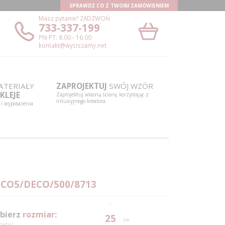
SPRAWDŹ CO Z TWOIM ZAMÓWIENIEM
Masz pytanie?
ZADZWOŃ
733-337-199
PN-PT: 8.00 - 16.00
kontakt@wyciszamy.net
TERIAŁY
ZAPROJEKTUJ
SWÓJ WZÓR
KLEJE
Zaprojektuj własną ścianę korzystając z
intuicyjnego kreatora.
 i wyposażenia
CO5/DECO/500/8713
bierz
rozmiar:
25
cm
OKOŚĆ