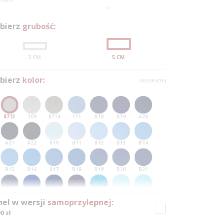
bierz
grubość:
3 CM
5 CM
0
0
0
bierz
kolor:
DECOR 8713
1
1
1
0
2
2
2
1
8713
109
8714
111
A18
A19
A20
3
3
3
0
2
A21
A22
B10
B11
B12
B13
B14
4
4
4
1
3
5
5
5
2
4
0
B15
B16
B17
B18
B19
B20
B21
6
6
6
3
5
1
0
B22
103
8210
120
117
C10
C11
nel w wersji
samoprzylepnej:
7
7
7
4
6
2
1
0 zł