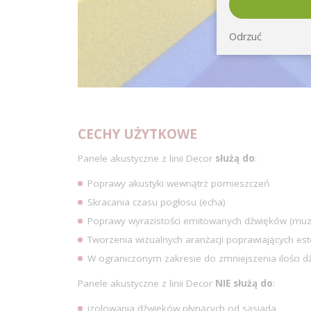
Odrzuć
CECHY UŻYTKOWE
Panele akustyczne z linii Decor
służą do
:
Poprawy akustyki wewnątrz pomieszczeń
Skracania czasu pogłosu (echa)
Poprawy wyrazistości emitowanych dźwięków (muz
Tworzenia wizualnych aranżacji poprawiających es
W ograniczonym zakresie do zmniejszenia ilości
Panele akustyczne z linii Decor
NIE służą do
:
izolowania dźwięków płynących od sąsiada