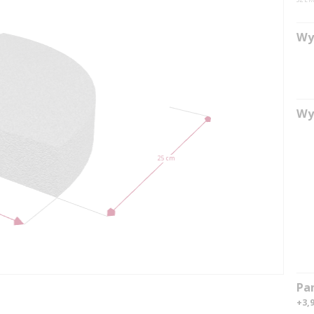
Wy
Wy
25 cm
Pa
+3,9