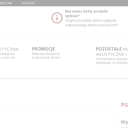
HNICZNA
KONTAKT
Nie wiesz który produkt
wybrać?
Znajdź produkty, które najlepiej
odpowiadają twoim potrzebom!
STYCZNA
PROMOCJE
POZOSTAŁE
MA
AKUSTYCZNE I
izolacyjność
Materiały akustyczne
. ścian lub
w okazyjnych cenach
Inne elementy wystroju
wpływające na akustykę
PG
Wy
SZER