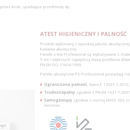
zez kroki, upadające przedmioty itp.
ATEST HIGIENICZNY I PALNOŚĆ
Produkt wykonany z wysokiej jakości akustycznej 
badania akustyczne.
Panele z linii Profesiional są wykonywane z mate
5 cm i większych najwyższą klasę pochłania dź
PN-EN ISO 11654:1999.
Panele akustyczne PS Professional posiadają n
Ograniczona palność
, klasa E 13501-1:201
Trudnozapalny
zgodnie z PN-EN 1021-1:200
Samogasnący
zgodnie z normą MVSS 302 oraz
mm/min