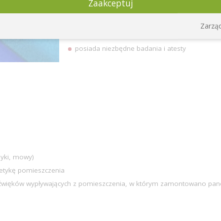
Zaakceptuj
najwyższa klasa pochłaniania dźwięku w niskich
duża liczba dostępnych kolorów pozwala na d
Zarząd
produkt bezpieczny i łatwy w montażu
posiada niezbędne badania i atesty
yki, mowy)
tetykę pomieszczenia
 dźwięków wypływających z pomieszczenia, w którym zamontowano pane