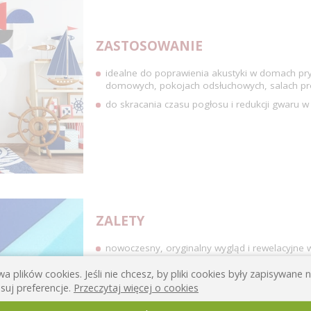
ZASTOSOWANIE
idealne do poprawienia akustyki w domach pry
domowych, pokojach odsłuchowych, salach pró
do skracania czasu pogłosu i redukcji gwaru w
ZALETY
nowoczesny, oryginalny wygląd i rewelacyjne 
ozdobna powierzchnia odporna na działanie 
a plików cookies. Jeśli nie chcesz, by pliki cookies były zapisywane
szeroki zakres zastosowania
suj preferencje.
Przeczytaj więcej o cookies
posiadają badania potrzebne do stosowania ic