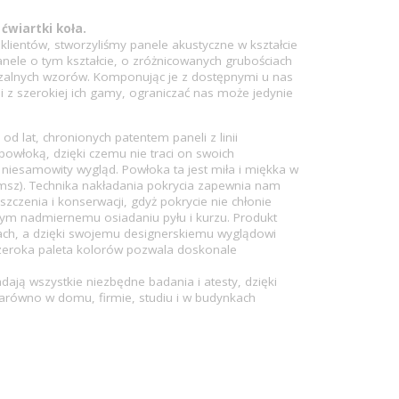
ćwiartki koła.
G15
G16
G17
G18
G19
G20
G21
ientów, stworzyliśmy panele akustyczne w kształcie
Panele o tym kształcie, o zróżnicowanych grubościach
G22
8510
105
8539
123
8501
H10
rzalnych wzorów. Komponując je z dostępnymi u nas
i z szerokiej ich gamy, ograniczać nas może jedynie
H11
H12
I10
I11
I12
I13
I14
d lat, chronionych patentem paneli z linii
powłoką, dzięki czemu nie traci on swoich
 niesamowity wygląd. Powłoka ta jest miła i miękka w
I15
I17
I18
I19
1001
104
114
msz). Technika nakładania pokrycia zapewnia nam
yszczenia i konserwacji, gdyż pokrycie nie chłonie
mym nadmiernemu osiadaniu pyłu i kurzu. Produkt
J10
J11
J12
J13
J14
J15
J16
ach, a dzięki swojemu designerskiemu wyglądowi
zeroka paleta kolorów pozwala doskonale
K10
K11
K12
K13
K14
L10
L11
dają wszystkie niezbędne badania i atesty, dzięki
równo w domu, firmie, studiu i w budynkach
L12
L13
L14
L15
L16
L17
L18
L19
L20
L21
L22
8120
124
113