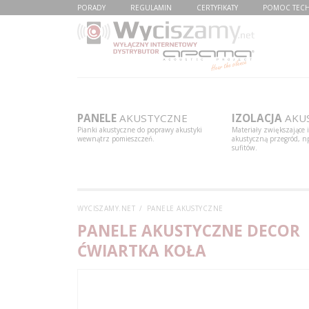
PORADY
REGULAMIN
CERTYFIKATY
POMOC TEC
PANELE
AKUSTYCZNE
IZOLACJA
AKU
Pianki akustyczne do poprawy akustyki
Materiały zwiększające 
wewnątrz pomieszczeń.
akustyczną przegród, np
sufitów.
WYCISZAMY.NET
PANELE AKUSTYCZNE
PANELE AKUSTYCZNE DECOR
ĆWIARTKA KOŁA