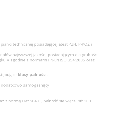
pianki technicznej posiadającej atest PZH, P-POŻ i
riałów najwyższej jakości, posiadających dla grubości
więku A zgodnie z normami PN-EN ISO 354:2005 oraz
astępujące
klasy palności:
0, dodatkowo samogasnący
7
 z normą Fiat 50433; palność nie więcej niż 100