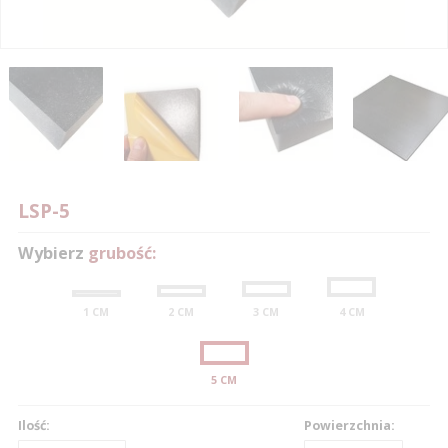
0
0
1
1
0
2
2
1
LSP-5
3
3
2
0
Wybierz
grubość:
4
4
3
1
5
5
4
2
1 CM
2 CM
3 CM
4 CM
6
6
5
3
7
7
6
4
5 CM
8
8
0
7
5
Ilość:
Powierzchnia:
9
9
1
8
6