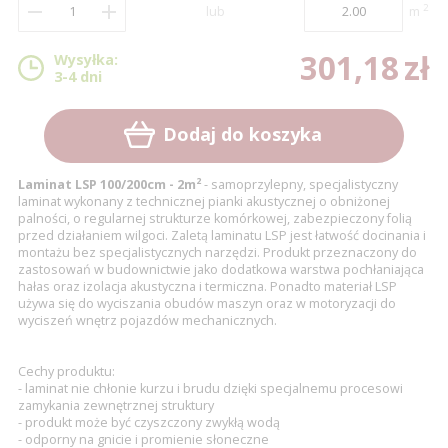
2
lub
m
2
0
9
0
7
3
301,18 zł
0
1
,
1
8
zł
Wysyłka:
3-4 dni
4
1
2
2
9
5
2
3
3
Dodaj do koszyka
6
3
4
4
2
Laminat LSP 100/200cm - 2m
- samoprzylepny, specjalistyczny
7
4
5
5
laminat wykonany z technicznej pianki akustycznej o obniżonej
palności, o regularnej strukturze komórkowej, zabezpieczony folią
8
5
6
6
przed działaniem wilgoci. Zaletą laminatu LSP jest łatwość docinania i
montażu bez specjalistycznych narzędzi. Produkt przeznaczony do
zastosowań w budownictwie jako dodatkowa warstwa pochłaniająca
9
6
7
7
hałas oraz izolacja akustyczna i termiczna. Ponadto materiał LSP
używa się do wyciszania obudów maszyn oraz w motoryzacji do
7
8
8
wyciszeń wnętrz pojazdów mechanicznych.
8
9
9
Cechy produktu:
9
- laminat nie chłonie kurzu i brudu dzięki specjalnemu procesowi
zamykania zewnętrznej struktury
- produkt może być czyszczony zwykłą wodą
- odporny na gnicie i promienie słoneczne