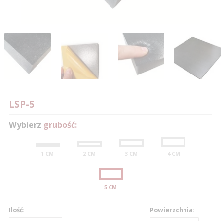
0
0
1
1
0
2
2
1
LSP-5
3
3
2
0
Wybierz
grubość:
4
4
3
1
5
5
4
2
1 CM
2 CM
3 CM
4 CM
6
6
5
3
7
7
6
4
5 CM
8
8
0
7
5
Ilość:
Powierzchnia:
9
9
1
8
6