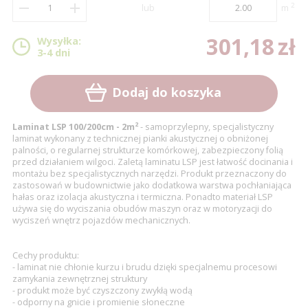
2
lub
m
2
0
9
0
7
3
301,18 zł
0
1
,
1
8
zł
Wysyłka:
3-4 dni
4
1
2
2
9
5
2
3
3
Dodaj do koszyka
6
3
4
4
2
Laminat LSP 100/200cm - 2m
- samoprzylepny, specjalistyczny
7
4
5
5
laminat wykonany z technicznej pianki akustycznej o obniżonej
palności, o regularnej strukturze komórkowej, zabezpieczony folią
8
5
6
6
przed działaniem wilgoci. Zaletą laminatu LSP jest łatwość docinania i
montażu bez specjalistycznych narzędzi. Produkt przeznaczony do
zastosowań w budownictwie jako dodatkowa warstwa pochłaniająca
9
6
7
7
hałas oraz izolacja akustyczna i termiczna. Ponadto materiał LSP
używa się do wyciszania obudów maszyn oraz w motoryzacji do
7
8
8
wyciszeń wnętrz pojazdów mechanicznych.
8
9
9
Cechy produktu:
9
- laminat nie chłonie kurzu i brudu dzięki specjalnemu procesowi
zamykania zewnętrznej struktury
- produkt może być czyszczony zwykłą wodą
- odporny na gnicie i promienie słoneczne