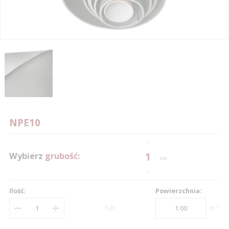
0
0
0
1
1
1
0
2
2
2
1
3
3
3
2
0
4
4
4
3
1
5
5
5
4
2
NPE10
6
6
6
0
5
3
Wybierz
grubość:
1
7
7
7
1
6
4
cm
8
8
8
0
2
7
5
Ilość:
Powierzchnia:
9
9
9
1
3
8
6
2
lub
m
2
4
9
0
7