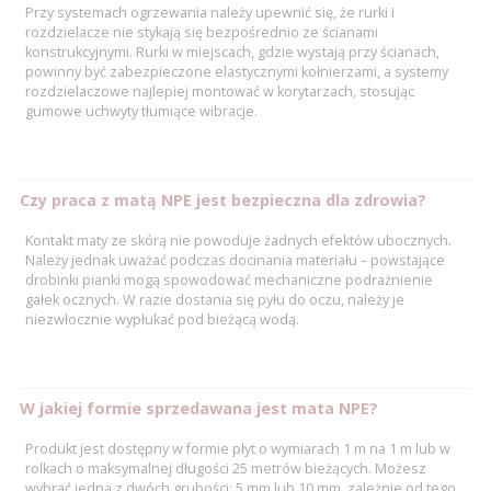
Przy systemach ogrzewania należy upewnić się, że rurki i
rozdzielacze nie stykają się bezpośrednio ze ścianami
konstrukcyjnymi. Rurki w miejscach, gdzie wystają przy ścianach,
powinny być zabezpieczone elastycznymi kołnierzami, a systemy
rozdzielaczowe najlepiej montować w korytarzach, stosując
gumowe uchwyty tłumiące wibracje.
Czy praca z matą NPE jest bezpieczna dla zdrowia?
Kontakt maty ze skórą nie powoduje żadnych efektów ubocznych.
Należy jednak uważać podczas docinania materiału – powstające
drobinki pianki mogą spowodować mechaniczne podrażnienie
gałek ocznych. W razie dostania się pyłu do oczu, należy je
niezwłocznie wypłukać pod bieżącą wodą.
W jakiej formie sprzedawana jest mata NPE?
Produkt jest dostępny w formie płyt o wymiarach 1 m na 1 m lub w
rolkach o maksymalnej długości 25 metrów bieżących. Możesz
wybrać jedną z dwóch grubości: 5 mm lub 10 mm, zależnie od tego,