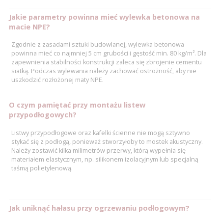
Jakie parametry powinna mieć wylewka betonowa na
macie NPE?
Zgodnie z zasadami sztuki budowlanej, wylewka betonowa
powinna mieć co najmniej 5 cm grubości i gęstość min. 80 kg/m². Dla
zapewnienia stabilności konstrukcji zaleca się zbrojenie cementu
siatką. Podczas wylewania należy zachować ostrożność, aby nie
uszkodzić rozłożonej maty NPE.
O czym pamiętać przy montażu listew
przypodłogowych?
Listwy przypodłogowe oraz kafelki ścienne nie mogą sztywno
stykać się z podłogą, ponieważ stworzyłoby to mostek akustyczny.
Należy zostawić kilka milimetrów przerwy, którą wypełnia się
materiałem elastycznym, np. silikonem izolacyjnym lub specjalną
taśmą polietylenową.
Jak uniknąć hałasu przy ogrzewaniu podłogowym?