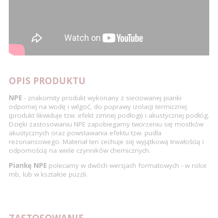
OPIS PRODUKTU
NPE
- znakomity produkt wykonany z sieciowanej pianki
odpornej na wodę i wilgoć, do poprawy izolacji termicznej
(produkt likwiduje tzw. efekt zimnej podłogi) i akustycznej podłóg.
Dzięki zastosowaniu NPE zapobiegamy tworzeniu się mostków
akustycznych oraz powstawania efektu tzw. pudła
rezonansowego. Materiał ten cechuje się wyjątkową trwałością i
odpornością na wiele czynników chemicznych.
Piankę NPE
polecamy w dwóch wersjach formatowych - w rolce
mb, lub w kształcie puzzli.
ZASTOSOWANIE