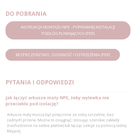
DO POBRANIA
INSTRUKCJA MONTAŻU NPE - POPRAWNEJ INSTALACJI
PODŁÓG PŁYWAJĄCYCH (PDF)
BEZPIECZEŃSTWO, ZGODNOŚĆ I OSTRZEŻENIA (PDF)
PYTANIA I ODPOWIEDZI
Jak łączyć arkusze maty NPE, żeby wylewka nie
przeciekła pod izolację?
Arkusze maty muszą być połączone ze sobą szczelnie, bez
żadnych przerw. Można to osiągnąć, stosując szerokie zakłady
(nachodzenie na siebie płatów) lub łącząc sekcje za pomocą taśmy
klejącej.