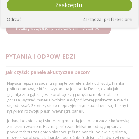
Zaakceptuj
DO POBRANIA
Odrzuć
Zarządzaj preferencjami
Katalog wszystkich produktów z linii Decor pdf
PYTANIA I ODPOWIEDZI
Jak czyścić panele akustyczne Decor?
Najważniejsza zasada: trzymaj te panele z dala od wody. Pianka
poliuretanowa, z której wykonana jest seria Decor, działa jak
gigantyczna gąbka. Jeśli spróbujesz ją umyć na mokro lub, co
gorsza, wyprać, materiał wchłonie wilgoć, której praktycznie nie da
się odessać. Skończy się to nieprzyjemnym zapachem stęchlizny i
ryzykiem rozwoju pleśni wewnątrz panelu.
Jedyną bezpieczną i skuteczną metodą jest odkurzacz z końcówką
z miękkim włosiem. Raz na jakiś czas delikatnie odciągnij kurz z
powierzchni i zagłębień skosów. Jeśli na panelu pojawi się plama,
możesz spróbować ją bardzo ostrożnie "odcisnąć" ledwo wilgotną