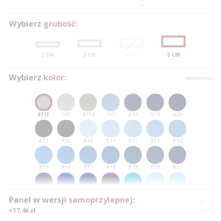
Wybierz
grubość:
2 CM
3 CM
4 CM
5 CM
0
0
0
Wybierz
kolor:
DECOR 8713
1
1
1
0
2
2
2
1
8713
109
8714
111
A18
A19
A20
3
3
3
0
2
0
A21
A22
B10
B11
B12
B13
B14
4
4
4
1
0
3
1
5
5
5
2
1
4
2
B15
B16
B17
B18
B19
B20
B21
6
6
6
3
2
5
3
B22
103
8210
120
117
C10
C11
Panel w wersji
samoprzylepnej:
7
7
7
4
3
6
4
+17,46 zł
C12
C13
C14
C15
C16
C17
C18