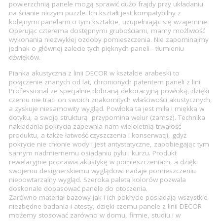
8110
M10
M11
M12
M13
M14
M15
powierzchnią panele mogą sprawić dużo frajdy przy układaniu
na ścianie niczym puzzle. Ich kształt jest kompatybilny z
kolejnymi panelami o tym kształcie, uzupełniając się wzajemnie.
M16
M17
M18
M19
M20
M21
M22
Operując czterema dostępnymi grubościami, mamy możliwość
wykonania niezwykłej ozdoby pomieszczenia. Nie zapominajmy
jednak o głównej zalecie tych pięknych paneli - tłumieniu
1006
N10
N11
N12
N13
N14
N15
dźwięków.
Pianka akustyczna z linii DECOR w kształcie arabeski to
N16
N17
N18
N19
N20
N21
N22
połączenie znanych od lat, chronionych patentem paneli z linii
Professional ze specjalnie dobraną dekoracyjną powłoką, dzięki
czemu nie traci on swoich znakomitych właściwości akustycznych,
O10
O11
O12
O13
O14
O15
O16
a zyskuje niesamowity wygląd. Powłoka ta jest miła i miękka w
dotyku, a swoją strukturą przypomina welur (zamsz). Technika
nakładania pokrycia zapewnia nam wieloletnią trwałość
O17
O18
O19
O20
O21
O22
1007
produktu, a także łatwość czyszczenia i konserwacji, gdyż
pokrycie nie chłonie wody i jest antystatyczne, zapobiegając tym
samym nadmiernemu osiadaniu pyłu i kurzu. Produkt
121
108
112
P10
P11
P12
P13
rewelacyjnie poprawia akustykę w pomieszczeniach, a dzięki
swojemu designerskiemu wyglądowi nadaje pomieszczeniu
niepowtarzalny wygląd. Szeroka paleta kolorów pozwala
P14
P15
P16
P17
P18
P19
P20
doskonale dopasować panele do otoczenia.
Zarówno materiał bazowy jak i ich pokrycie posiadają wszystkie
niezbędne badania i atesty, dzięki czemu panele z linii DECOR
P21
P22
116
8744
110
A10
A11
możemy stosować zarówno w domu, firmie, studiu i w