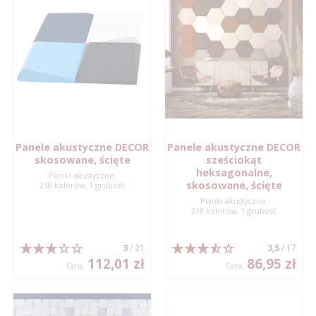
Panele akustyczne DECOR
Panele akustyczne DECOR
skosowane, ścięte
sześciokąt
heksagonalne,
Pianki akustyczne:
skosowane, ścięte
218 kolorów, 1 grubość
Pianki akustyczne:
218 kolorów, 1 grubość
3
/ 21
3,5
/ 17
112,01 zł
86,95 zł
Cena :
Cena :