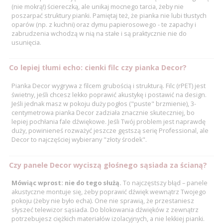
(nie mokrą!) ściereczką, ale unikaj mocnego tarcia, żeby nie
poszarpać struktury pianki. Pamiętaj też, że pianka nie lubi tłustych
oparów (np. z kuchni) oraz dymu papierosowego - te zapachy i
zabrudzenia wchodzą w nią na stałe i są praktycznie nie do
usunięcia.
Co lepiej tłumi echo: cienki filc czy pianka Decor?
Pianka Decor wygrywa z filcem grubością i strukturą. Filc (rPET) jest
świetny, jeśli chcesz lekko poprawić akustykę i postawić na design.
Jeśli jednak masz w pokoju duży pogłos ("puste" brzmienie), 3-
centymetrowa pianka Decor zadziała znacznie skuteczniej, bo
lepiej pochłania fale dźwiękowe. Jeśli Twój problem jest naprawdę
duży, powinieneś rozważyć jeszcze gęstszą serię Professional, ale
Decor to najczęściej wybierany "złoty środek".
Czy panele Decor wyciszą głośnego sąsiada za ścianą?
Mówiąc wprost: nie do tego służą.
To najczęstszy błąd – panele
akustyczne montuje się, żeby poprawić dźwięk wewnątrz Twojego
pokoju (żeby nie było echa). One nie sprawią, że przestaniesz
słyszeć telewizor sąsiada. Do blokowania dźwięków z zewnątrz
potrzebujesz ciężkich materiałów izolacyjnych, a nie lekkiej pianki.