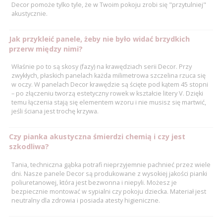
Decor pomoże tylko tyle, że w Twoim pokoju zrobi się "przytulniej"
akustycznie.
Jak przykleić panele, żeby nie było widać brzydkich
przerw między nimi?
Właśnie po to są skosy (fazy) na krawędziach serii Decor. Przy
zwykłych, płaskich panelach każda milimetrowa szczelina rzuca się
w oczy. W panelach Decor krawędzie są ścięte pod kątem 45 stopni
– po złączeniu tworzą estetyczny rowek w kształcie litery V. Dzięki
temu łączenia stają się elementem wzoru i nie musisz się martwić,
jeśli ściana jest trochę krzywa.
Czy pianka akustyczna śmierdzi chemią i czy jest
szkodliwa?
Tania, techniczna gąbka potrafi nieprzyjemnie pachnieć przez wiele
dni. Nasze panele Decor są produkowane z wysokiej jakości pianki
poliuretanowej, która jest bezwonna i niepyli. Możesz je
bezpiecznie montować w sypialni czy pokoju dziecka. Materiał jest
neutralny dla zdrowia i posiada atesty higieniczne.