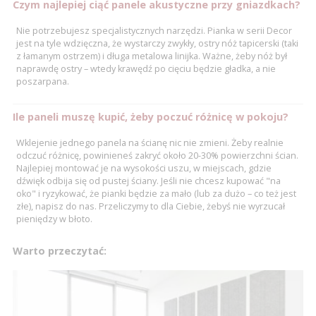
Czym najlepiej ciąć panele akustyczne przy gniazdkach?
Nie potrzebujesz specjalistycznych narzędzi. Pianka w serii Decor
jest na tyle wdzięczna, że wystarczy zwykły, ostry nóż tapicerski (taki
z łamanym ostrzem) i długa metalowa linijka. Ważne, żeby nóż był
naprawdę ostry – wtedy krawędź po cięciu będzie gładka, a nie
poszarpana.
Ile paneli muszę kupić, żeby poczuć różnicę w pokoju?
Wklejenie jednego panela na ścianę nic nie zmieni. Żeby realnie
odczuć różnicę, powinieneś zakryć około 20-30% powierzchni ścian.
Najlepiej montować je na wysokości uszu, w miejscach, gdzie
dźwięk odbija się od pustej ściany. Jeśli nie chcesz kupować "na
oko" i ryzykować, że pianki będzie za mało (lub za dużo – co też jest
złe), napisz do nas. Przeliczymy to dla Ciebie, żebyś nie wyrzucał
pieniędzy w błoto.
Warto przeczytać: