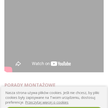
PORADY MONTAŻOWE
Nasza strona używa plików cookies. Jeśli nie chcesz, by pliki
Zapraszamy do zapoznania się z filmem na temat sposobów
cookies były zapisywane na Twoim urządzeniu, dostosuj
klejenia naszych paneli.
preferencje.
Przeczytaj więcej o cookies