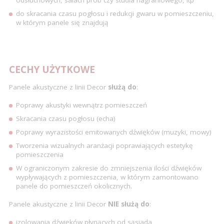
odsłuchowych, salach prób czy studia nagraniowego, itp
do skracania czasu pogłosu i redukcji gwaru w pomieszczeniu,
w którym panele się znajdują
CECHY UŻYTKOWE
Panele akustyczne z linii Decor
służą do
:
Poprawy akustyki wewnątrz pomieszczeń
Skracania czasu pogłosu (echa)
Poprawy wyrazistości emitowanych dźwięków (muzyki, mowy)
Tworzenia wizualnych aranżacji poprawiających estetykę
pomieszczenia
W ograniczonym zakresie do zmniejszenia ilości dźwięków
wypływających z pomieszczenia, w którym zamontowano
panele do pomieszczeń okolicznych.
Panele akustyczne z linii Decor
NIE służą do
:
izolowania dźwięków płynących od sąsiada