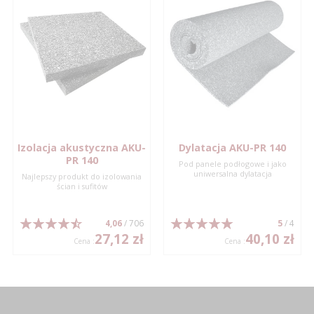
Izolacja akustyczna AKU-
Dylatacja AKU-PR 140
PR 140
Pod panele podłogowe i jako
uniwersalna dylatacja
Najlepszy produkt do izolowania
ścian i sufitów
4,06
/ 706
5
/ 4
27,12 zł
40,10 zł
Cena :
Cena :