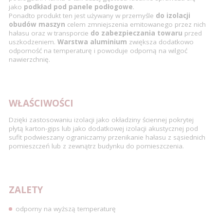
jako
podkład pod panele podłogowe
.
Ponadto produkt ten jest używany w przemyśle
do izolacji
obudów maszyn
celem zmniejszenia emitowanego przez nich
hałasu oraz w transporcie
do zabezpieczania towaru
przed
uszkodzeniem.
Warstwa aluminium
zwiększa dodatkowo
odporność na temperaturę i powoduje odporną na wilgoć
nawierzchnię.
WŁAŚCIWOŚCI
Dzięki zastosowaniu izolacji jako okładziny ściennej pokrytej
płytą karton-gips lub jako dodatkowej izolacji akustycznej pod
sufit podwieszany ograniczamy przenikanie hałasu z sąsiednich
pomieszczeń lub z zewnątrz budynku do pomieszczenia.
ZALETY
odporny na wyższą temperaturę