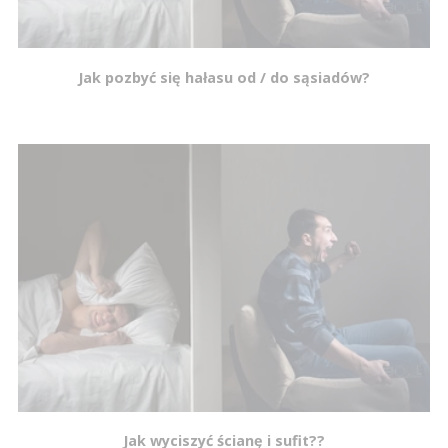
Jak pozbyć się hałasu od / do sąsiadów?
Jak wyciszyć ścianę i sufit??