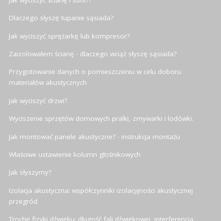
Dlaczego słyszę tupanie sąsiada?
Jak wyciszyć sprężarkę lub kompresor?
Zaizolowałem ścianę - dlaczego wciąż słyszę sąsiada?
Przygotowanie danych o pomieszczeniu w celu doboru
materiałów akustycznych
Jak wyciszyć drzwi?
Wyciszenie sprzętów domowych pralki, zmywarki i lodówki.
Jak montować panele akustyczne? - instrukcja montażu
Właściwe ustawienie kolumn głośnikowych
Jak słyszymy?
Izolacja akustyczna: współczynniki izolacyjności akustycznej
przegród
Trochę fizyki dźwięku: długość fali dźwiękowej, interferencja,