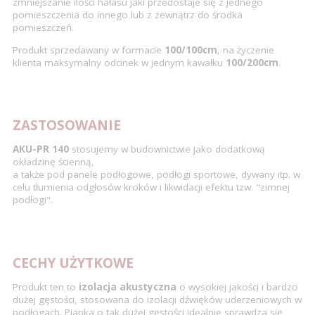
zmniejszanie ilości hałasu jaki przedostaje się z jednego
pomieszczenia do innego lub z zewnątrz do środka
pomieszczeń.
Produkt sprzedawany w formacie
100/100cm
, na życzenie
klienta maksymalny odcinek w jednym kawałku
100/200cm
.
ZASTOSOWANIE
AKU-PR 140
stosujemy w budownictwie jako dodatkową
okładzinę ścienną,
a także pod panele podłogowe, podłogi sportowe, dywany itp. w
celu tłumienia odgłosów kroków i likwidacji efektu tzw. "zimnej
podłogi".
CECHY UŻYTKOWE
Produkt ten to
izolacja akustyczna
o wysokiej jakości i bardzo
dużej gęstości, stosowana do izolacji dźwięków uderzeniowych w
podłogach. Pianka o tak dużej gęstości idealnie sprawdza się