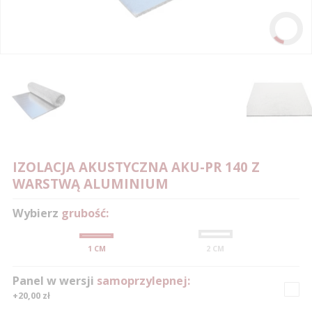
IZOLACJA AKUSTYCZNA AKU-PR 140 Z
0
0
0
0
0
0
0
WARSTWĄ ALUMINIUM
1
1
1
1
1
0
1
1
Wybierz
grubość:
2
2
2
2
2
1
2
2
1 CM
2 CM
3
3
3
3
3
2
3
3
4
4
4
4
4
3
4
4
Panel w wersji
samoprzylepnej:
+20,00 zł