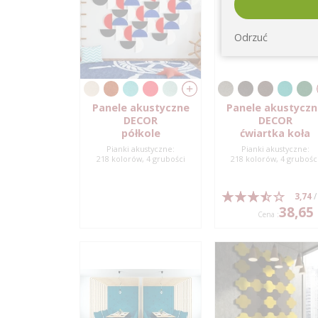
Odrzuć
Panele akustyczne
Panele akustycz
DECOR
DECOR
półkole
ćwiartka koła
Pianki akustyczne:
Pianki akustyczne:
218 kolorów, 4 grubości
218 kolorów, 4 grubośc
3,74
/
38,65 
Cena :