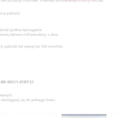
 ceu prosimy o kontakt mailowy (
kontakt@wyciszamy.net
) lub
zona palność:
teriał spełnia wymagania
eniu Ministra Infrastruktury z dnia
3; palność nie więcej niż 100 mm/min.
B-BK-60211-0187/21
owanym.
 obniżającej się do jednego boku.