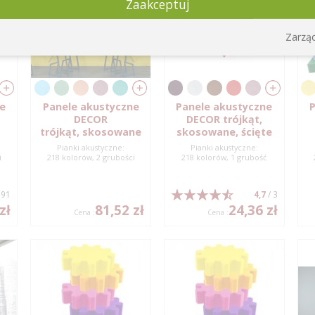
Zaakceptuj
Zarząd
ne
Panele akustyczne
Panele akustyczne
P
DECOR
DECOR trójkąt,
trójkąt, skosowane
skosowane, ścięte
Pianki akustyczne:
Pianki akustyczne:
i
218 kolorów, 2 grubości
218 kolorów, 1 grubość
 91
4,7
/ 3
zł
81,52 zł
24,36 zł
Cena :
Cena :