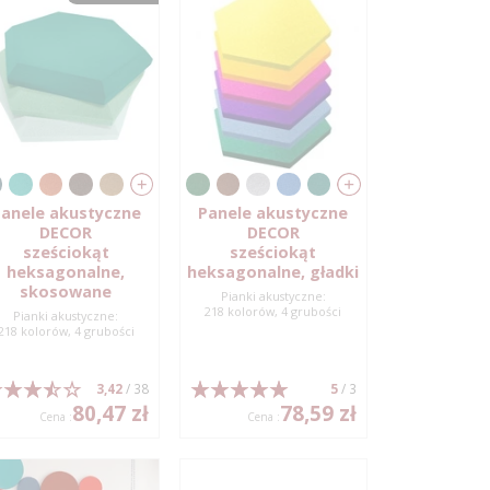
anele akustyczne
Panele akustyczne
DECOR
DECOR
sześciokąt
sześciokąt
heksagonalne,
heksagonalne, gładki
skosowane
Pianki akustyczne:
218 kolorów, 4 grubości
Pianki akustyczne:
218 kolorów, 4 grubości
3,42
/ 38
5
/ 3
80,47 zł
78,59 zł
Cena :
Cena :