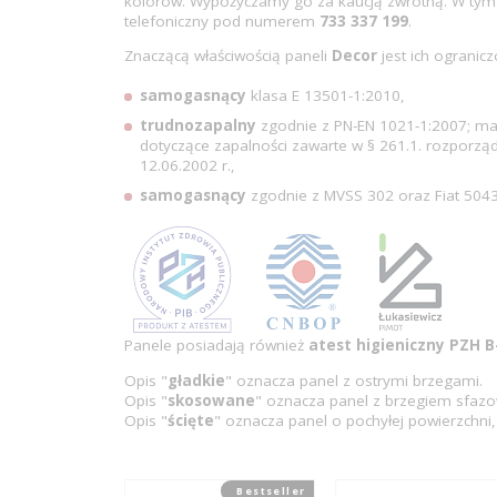
kolorów. Wypożyczamy go za kaucją zwrotną. W tym
telefoniczny pod numerem
733 337 199
.
Znaczącą właściwością paneli
Decor
jest ich ogranic
samogasnący
klasa E 13501-1:2010,
trudnozapalny
zgodnie z PN-EN 1021-1:2007; ma
dotyczące zapalności zawarte w § 261.1. rozporządz
12.06.2002 r.,
samogasnący
zgodnie z MVSS 302 oraz Fiat 5043
Panele posiadają również
atest higieniczny PZH 
Opis "
gładkie
" oznacza panel z ostrymi brzegami.
Opis "
skosowane
" oznacza panel z brzegiem sfaz
Opis "
ścięte
" oznacza panel o pochyłej powierzchni,
Bestseller