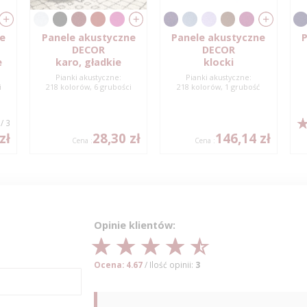
ne
Panele akustyczne
Panele akustyczne
P
DECOR
DECOR
e
karo, gładkie
klocki
Pianki akustyczne:
Pianki akustyczne:
i
218 kolorów, 6 grubości
218 kolorów, 1 grubość
/ 3
zł
28,30 zł
146,14 zł
Cena :
Cena :
Opinie klientów:
Ocena: 4.67
/ Ilość opinii:
3