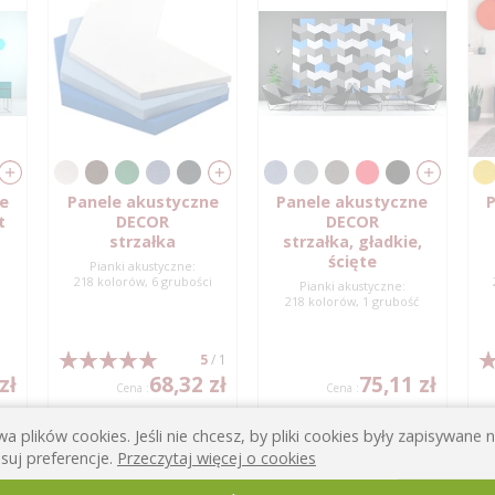
ne
Panele akustyczne
Panele akustyczne
P
t
DECOR
DECOR
strzałka
strzałka, gładkie,
ścięte
Pianki akustyczne:
218 kolorów, 6 grubości
Pianki akustyczne:
ć
218 kolorów, 1 grubość
5
/ 1
zł
68,32 zł
75,11 zł
Cena :
Cena :
a plików cookies. Jeśli nie chcesz, by pliki cookies były zapisywane
suj preferencje.
Przeczytaj więcej o cookies