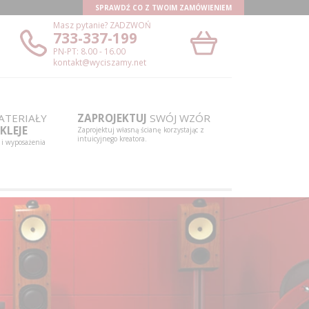
SPRAWDŹ CO Z TWOIM ZAMÓWIENIEM
Masz pytanie?
ZADZWOŃ
733-337-199
PN-PT: 8.00 - 16.00
kontakt@wyciszamy.net
TERIAŁY
ZAPROJEKTUJ
SWÓJ WZÓR
KLEJE
Zaprojektuj własną ścianę korzystając z
intuicyjnego kreatora.
 i wyposażenia