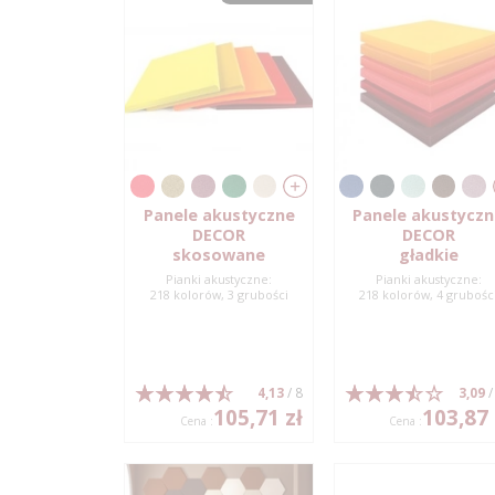
Panele akustyczne
Panele akustycz
DECOR
DECOR
skosowane
gładkie
Pianki akustyczne:
Pianki akustyczne:
218 kolorów, 3 grubości
218 kolorów, 4 grubośc
4,13
/ 8
3,09
/
105,71 zł
103,87 
Cena :
Cena :