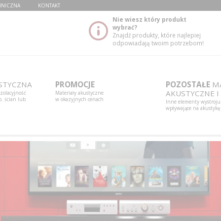
HNICZNA
KONTAKT
Nie wiesz który produkt
wybrać?
Znajdź produkty, które najlepiej
odpowiadają twoim potrzebom!
STYCZNA
PROMOCJE
POZOSTAŁE
MA
AKUSTYCZNE I
izolacyjność
Materiały akustyczne
. ścian lub
w okazyjnych cenach
Inne elementy wystroju
wpływające na akustykę