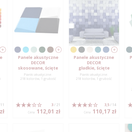
ne
Panele akustyczne
Panele akustyczne
P
DECOR
DECOR
skosowane, ścięte
gładkie, ścięte
Pianki akustyczne:
Pianki akustyczne:
i
218 kolorów, 1 grubość
218 kolorów, 1 grubość
 11
3
/ 21
3,5
/ 14
zł
112,01 zł
110,17 zł
Cena :
Cena :