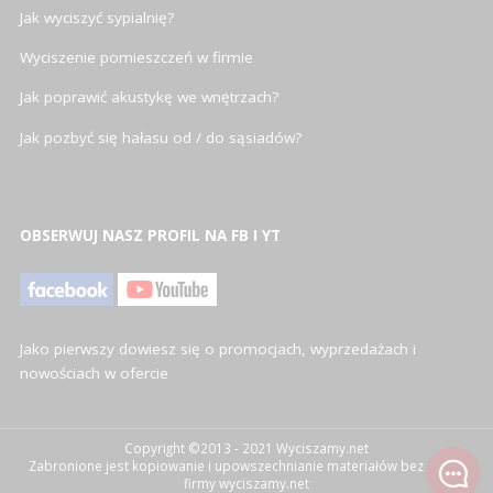
Jak wyciszyć sypialnię?
Wyciszenie pomieszczeń w firmie
Jak poprawić akustykę we wnętrzach?
Jak pozbyć się hałasu od / do sąsiadów?
OBSERWUJ NASZ PROFIL NA FB I YT
Jako pierwszy dowiesz się o promocjach, wyprzedażach i
nowościach w ofercie
Copyright ©2013 - 2021 Wyciszamy.net
Zabronione jest kopiowanie i upowszechnianie materiałów bez zgody
firmy wyciszamy.net