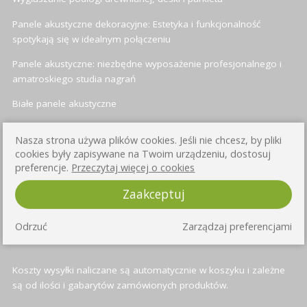
Panele akustyczne dekoracyjne: Estetyka i funkcjonalność
spotykają się w idealnym połączeniu
Panele akustyczne: niezbędne wyposażenie profesjonalnego i
amatroskiego studia nagrań
Białe panele akustyczne
Panele akustyczne heksagonalne (sześciokątne)
Nasza strona używa plików cookies. Jeśli nie chcesz, by pliki
cookies były zapisywane na Twoim urządzeniu, dostosuj
preferencje.
Przeczytaj więcej o cookies
INFORMACJE O WYSYŁCE
Zaakceptuj
Przy każdym produkcie znajduje się informacja o czasie wysyłki -
Odrzuć
Zarządzaj preferencjami
standardowo jest to od 3 do 4 dni roboczych
Koszty wysyłki naliczane są automatycznie w koszyku i zależne
są od ilości i gabarytów zamówionych produktów.