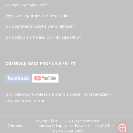
Jak wyciszyć sypialnię?
Wyciszenie pomieszczeń w firmie
Jak poprawić akustykę we wnętrzach?
Jak pozbyć się hałasu od / do sąsiadów?
OBSERWUJ NASZ PROFIL NA FB I YT
Jako pierwszy dowiesz się o promocjach, wyprzedażach i
nowościach w ofercie
Copyright ©2013 - 2021 Wyciszamy.net
Zabronione jest kopiowanie i upowszechnianie materiałów bez zgody
firmy wyciszamy.net