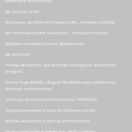
materiałów akustycznych
Jak wyciszyć drzwi?
Wyciszenie sprzętów domowych pralki, zmywarki i lodówki.
Jak montować panele akustyczne? - instrukcja montażu
Właściwe ustawienie kolumn głośnikowych
Jak słyszymy?
Izolacja akustyczna: współczynniki izolacyjności akustycznej
przegród
Trochę fizyki dźwięku: długość fali dźwiękowej, interferencja,
rezonans pomieszczenia.
Aranżacja akustyczna pomieszczenia - PRZYKŁAD
Zagospodarowanie pokoju do słuchania muzyki
Idealne akustycznie proporcje pomieszczenia
Wygłuszanie podłogi drewnianej, deski i parkietu