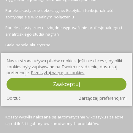
Panele akustyczne dekoracyjne: Estetyka i funkcjonalność
spotykają się w idealnym połączeniu
Panele akustyczne: niezbędne wyposażenie profesjonalnego i
amatroskiego studia nagrań
Białe panele akustyczne
Panele akustyczne heksagonalne (sześciokątne)
Nasza strona używa plików cookies. Jeśli nie chcesz, by pliki
cookies były zapisywane na Twoim urządzeniu, dostosuj
preferencje.
Przeczytaj więcej o cookies
INFORMACJE O WYSYŁCE
Zaakceptuj
Przy każdym produkcie znajduje się informacja o czasie wysyłki -
Odrzuć
Zarządzaj preferencjami
standardowo jest to od 3 do 4 dni roboczych
Koszty wysyłki naliczane są automatycznie w koszyku i zależne
są od ilości i gabarytów zamówionych produktów.