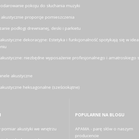
odarowanie pokoju do słuchania muzyki
 akustycznie proporcje pomieszczenia
anie podłogi drewnianej, deski i parkietu
akustyczne dekoracyjne: Estetyka i funkcjonalność spotykają się w ide
eniu
 akustyczne: niezbędne wyposażenie profesjonalnego i amatroskiego s
anele akustyczne
 akustyczne heksagonalne (sześciokątne)
I
POPULARNE NA BLOGU
pomiar akustyki we wnętrzu
APAMA - parę słów o naszym
producencie