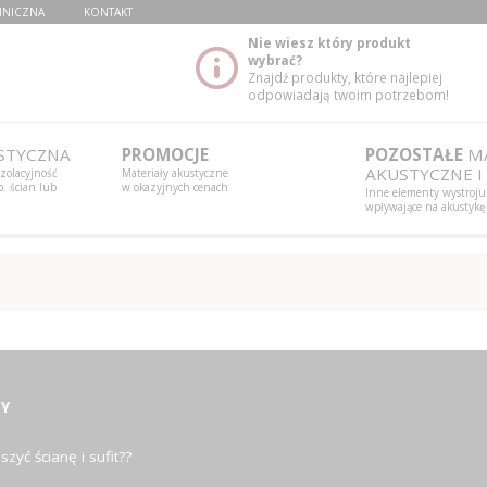
HNICZNA
KONTAKT
Nie wiesz który produkt
wybrać?
Znajdź produkty, które najlepiej
odpowiadają twoim potrzebom!
STYCZNA
PROMOCJE
POZOSTAŁE
MA
AKUSTYCZNE I
izolacyjność
Materiały akustyczne
. ścian lub
w okazyjnych cenach
Inne elementy wystroju
wpływające na akustykę
Y
szyć ścianę i sufit??