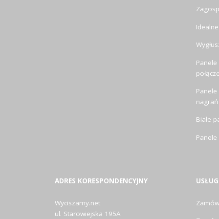
Zagosp
Idealne
Wygłusz
Panele 
połącz
Panele
nagrań
Białe p
Panele
ADRES KORESPONDENCYJNY
USŁUG
Wyciszamy.net
Zamów 
ul. Starowiejska 195A