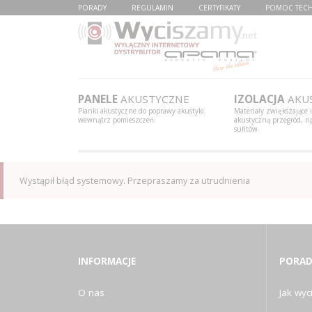
PORADY
REGULAMIN
CERTYFIKATY
POMOC TEC
PANELE
AKUSTYCZNE
IZOLACJA
AKU
Pianki akustyczne do poprawy akustyki
Materiały zwiększające 
wewnątrz pomieszczeń.
akustyczną przegród, np
sufitów.
Wystąpił błąd systemowy. Przepraszamy za utrudnienia
INFORMACJE
PORAD
O nas
Jak wyci