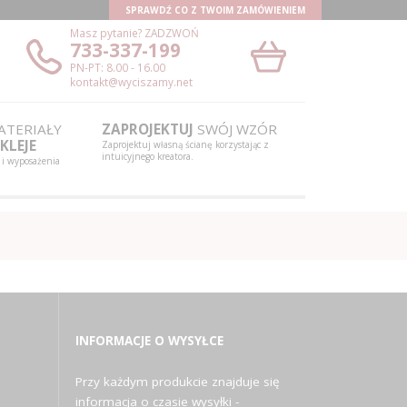
SPRAWDŹ CO Z TWOIM ZAMÓWIENIEM
Masz pytanie?
ZADZWOŃ
733-337-199
PN-PT: 8.00 - 16.00
kontakt@wyciszamy.net
TERIAŁY
ZAPROJEKTUJ
SWÓJ WZÓR
KLEJE
Zaprojektuj własną ścianę korzystając z
intuicyjnego kreatora.
 i wyposażenia
INFORMACJE O WYSYŁCE
Przy każdym produkcie znajduje się
informacja o czasie wysyłki -