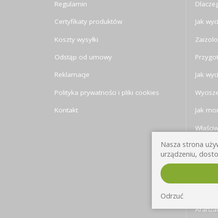
Regulamin
Dlaczeg
Certyfikaty produktów
Jak wyc
Koszty wysyłki
Zaizolo
Odstąp od umowy
Przygo
Reklamacje
Jak wyc
Polityka prywatności i pliki cookies
Wycisze
Kontakt
Jak mon
Właści
Nasza strona używ
Jak sły
urządzeniu, dosto
Izolacj
Trochę 
pomies
Odrzuć
Aranża