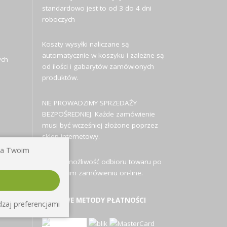
standardowo jest to od 3 do 4 dni
roboczych
Koszty wysyłki naliczane są
automatycznie w koszyku i zależne są
ych
od ilości i gabarytów zamówionych
produktów.
NIE PROWADZIMY SPRZEDAŻY
BEZPOŚREDNIEJ. Każde zamówienie
musi być wcześniej złożone poprzez
sklep internetowy.
 na Twoim
Istnieje możliwość odbioru towaru po
uprzednim zamówieniu on-line.
MOŻLIWE METODY PŁATNOŚCI
zaj preferencjami