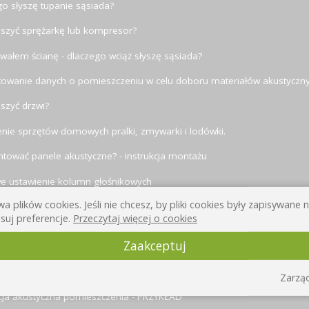
o słyszę tupanie sąsiada?
iszyć sprężarkę lub kompresor?
wałem ścianę - dlaczego wciąż słyszę sąsiada?
towanie danych o pomieszczeniu w celu doboru materiałów akustyczn
iszyć drzwi?
nie sprzętów domowych pralki, zmywarki i lodówki.
tować panele akustyczne? - instrukcja montażu
we ustawienie kolumn głośnikowych
a plików cookies. Jeśli nie chcesz, by pliki cookies były zapisywane
szymy?
suj preferencje.
Przeczytaj więcej o cookies
a akustyczna: współczynniki izolacyjności akustycznej przegród
Zaakceptuj
fizyki dźwięku: długość fali dźwiękowej, interferencja, rezonans
zczenia.
Zarząd
cja akustyczna pomieszczenia - PRZYKŁAD