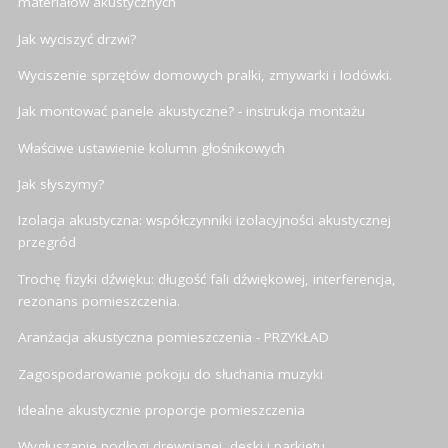
materiałów akustycznych
Jak wyciszyć drzwi?
Wyciszenie sprzętów domowych pralki, zmywarki i lodówki.
Jak montować panele akustyczne? - instrukcja montażu
Właściwe ustawienie kolumn głośnikowych
Jak słyszymy?
Izolacja akustyczna: współczynniki izolacyjności akustycznej
przegród
Trochę fizyki dźwięku: długość fali dźwiękowej, interferencja,
rezonans pomieszczenia.
Aranżacja akustyczna pomieszczenia - PRZYKŁAD
Zagospodarowanie pokoju do słuchania muzyki
Idealne akustycznie proporcje pomieszczenia
Wygłuszanie podłogi drewnianej, deski i parkietu