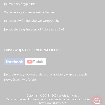
Jak wyciszyć sypialnię?
Wyciszenie pomieszczeń w firmie
Jak poprawić akustykę we wnętrzach?
Jak pozbyć się hałasu od / do sąsiadów?
OBSERWUJ NASZ PROFIL NA FB I YT
Jako pierwszy dowiesz się o promocjach, wyprzedażach i
nowościach w ofercie
Copyright ©2013 - 2021 Wyciszamy.net
Zabronione jest kopiowanie i upowszechnianie materiałów bez zgody
firmy wyciszamy.net