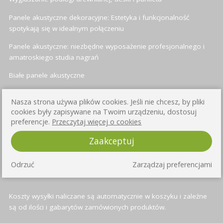
Panele akustyczne dekoracyjne: Estetyka i funkcjonalność
spotykają się w idealnym połączeniu
Panele akustyczne: niezbędne wyposażenie profesjonalnego i
amatroskiego studia nagrań
Białe panele akustyczne
Panele akustyczne heksagonalne (sześciokątne)
Nasza strona używa plików cookies. Jeśli nie chcesz, by pliki
cookies były zapisywane na Twoim urządzeniu, dostosuj
preferencje.
Przeczytaj więcej o cookies
INFORMACJE O WYSYŁCE
Zaakceptuj
Przy każdym produkcie znajduje się informacja o czasie wysyłki -
Odrzuć
Zarządzaj preferencjami
standardowo jest to od 3 do 4 dni roboczych
Koszty wysyłki naliczane są automatycznie w koszyku i zależne
są od ilości i gabarytów zamówionych produktów.