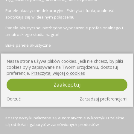
Panele akustyczne dekoracyjne: Estetyka i funkcjonalność
spotykają się w idealnym połączeniu
Panele akustyczne: niezbędne wyposażenie profesjonalnego i
amatroskiego studia nagrań
Białe panele akustyczne
Panele akustyczne heksagonalne (sześciokątne)
Nasza strona używa plików cookies. Jeśli nie chcesz, by pliki
cookies były zapisywane na Twoim urządzeniu, dostosuj
preferencje.
Przeczytaj więcej o cookies
INFORMACJE O WYSYŁCE
Zaakceptuj
Przy każdym produkcie znajduje się informacja o czasie wysyłki -
Odrzuć
Zarządzaj preferencjami
standardowo jest to od 3 do 4 dni roboczych
Koszty wysyłki naliczane są automatycznie w koszyku i zależne
są od ilości i gabarytów zamówionych produktów.