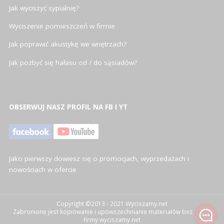
Jak wyciszyć sypialnię?
Wyciszenie pomieszczeń w firmie
Jak poprawić akustykę we wnętrzach?
Jak pozbyć się hałasu od / do sąsiadów?
OBSERWUJ NASZ PROFIL NA FB I YT
Jako pierwszy dowiesz się o promocjach, wyprzedażach i
nowościach w ofercie
Copyright ©2013 - 2021 Wyciszamy.net
Zabronione jest kopiowanie i upowszechnianie materiałów bez zgody
firmy wyciszamy.net