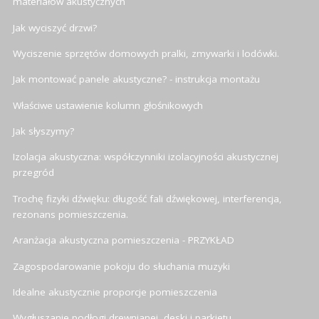
materiałów akustycznych
Jak wyciszyć drzwi?
Wyciszenie sprzętów domowych pralki, zmywarki i lodówki.
Jak montować panele akustyczne? - instrukcja montażu
Właściwe ustawienie kolumn głośnikowych
Jak słyszymy?
Izolacja akustyczna: współczynniki izolacyjności akustycznej
przegród
Trochę fizyki dźwięku: długość fali dźwiękowej, interferencja,
rezonans pomieszczenia.
Aranżacja akustyczna pomieszczenia - PRZYKŁAD
Zagospodarowanie pokoju do słuchania muzyki
Idealne akustycznie proporcje pomieszczenia
Wygłuszanie podłogi drewnianej, deski i parkietu